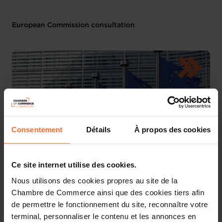
European Commission consultation
Consentement
Détails
À propos des cookies
Ce site internet utilise des cookies.
The European Commission has recently launched a call
Nous utilisons des cookies propres au site de la
for evidence and a public consultation in view of the
Chambre de Commerce ainsi que des cookies tiers afin
revision of the rules on administrative cooperation in the
de permettre le fonctionnement du site, reconnaître votre
field of taxation (DAC). The DAC is the main piece of EU
terminal, personnaliser le contenu et les annonces en
legislation governing administrative cooperation in