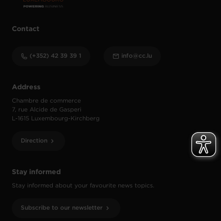
Contact
(+352) 42 39 39 1
info@cc.lu
Address
Chambre de commerce
7, rue Alcide de Gasperi
L-1615 Luxembourg-Kirchberg
Direction
Stay informed
Stay informed about your favourite news topics.
Subscribe to our newsletter