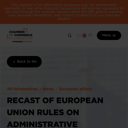
This website is for information purposes only. No membership
payments or any other financial transactions will ever be requested to
be paid through this website. Always check the URL before entering
your personal information, and contact us directly if you have any
doubts.
Menu
Back to list
All information
News
European affairs
RECAST OF EUROPEAN
UNION RULES ON
ADMINISTRATIVE