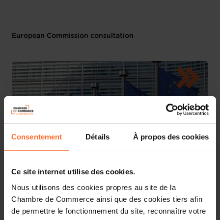
European Commission consultation
Consentement
Détails
À propos des cookies
Ce site internet utilise des cookies.
Nous utilisons des cookies propres au site de la
The European Commission has recently launched a call
Chambre de Commerce ainsi que des cookies tiers afin
for evidence and a public consultation in view of the
revision of the rules on administrative cooperation in the
de permettre le fonctionnement du site, reconnaître votre
field of taxation (DAC). The DAC is the main piece of EU