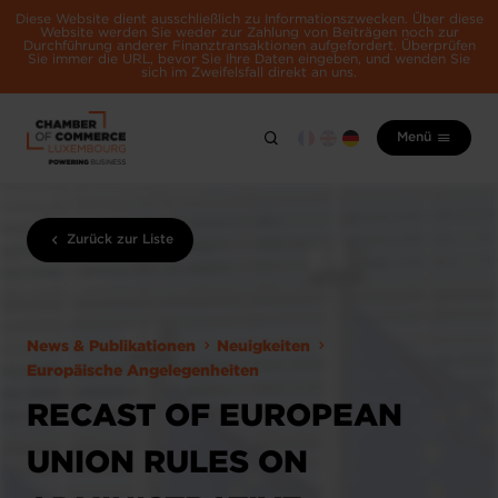
Diese Website dient ausschließlich zu Informationszwecken. Über diese
Website werden Sie weder zur Zahlung von Beiträgen noch zur
Durchführung anderer Finanztransaktionen aufgefordert. Überprüfen
Sie immer die URL, bevor Sie Ihre Daten eingeben, und wenden Sie
sich im Zweifelsfall direkt an uns.
Menü
Zurück zur Liste
News & Publikationen
Neuigkeiten
Europäische Angelegenheiten
RECAST OF EUROPEAN
UNION RULES ON