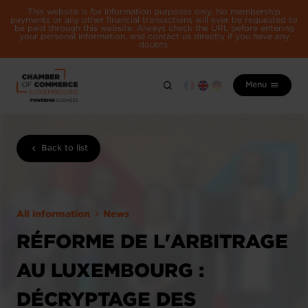
This website is for information purposes only. No membership
payments or any other financial transactions will ever be requested to
be paid through this website. Always check the URL before entering
your personal information, and contact us directly if you have any
doubts.
Menu
Back to list
All information
News
RÉFORME DE L'ARBITRAGE
AU LUXEMBOURG :
DÉCRYPTAGE DES