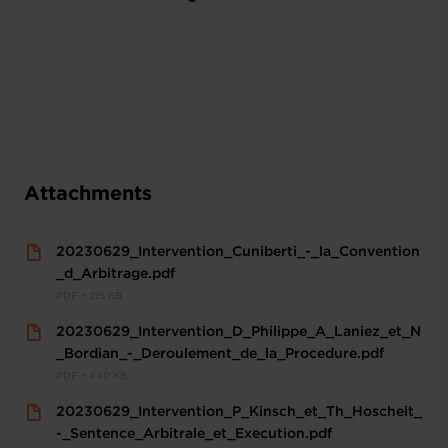
Attachments
20230629_Intervention_Cuniberti_-_la_Convention
_d_Arbitrage.pdf
PDF • 215 KB
20230629_Intervention_D_Philippe_A_Laniez_et_N
_Bordian_-_Deroulement_de_la_Procedure.pdf
PDF • 440 KB
20230629_Intervention_P_Kinsch_et_Th_Hoscheit_
-_Sentence_Arbitrale_et_Execution.pdf