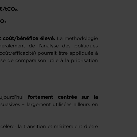
€/tCO₂
,
CO₂
.
t coût/bénéfice élevé.
La méthodologie
éralement de l’analyse des politiques
oût/efficacité) pourrait être appliquée à
se de comparaison utile à la priorisation
ujourd’hui
fortement centrée sur la
suasives – largement utilisées ailleurs en
lérer la transition et mériteraient d’être