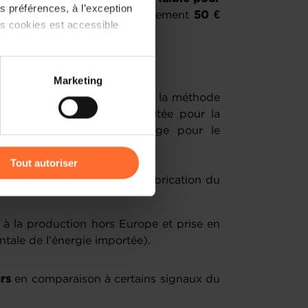
 préférences, à l’exception
un différentiel moyen de seulement
50 €
ts cookies est accessible
 partage sur les réseaux
Marketing
) peuvent être affectées en
limatique des primes à travers la méthode
 coût par tonne de CO₂ évitée pour la
obal pour l’Etat et avantage pour le
r l’icône flottante en bas à
Tout autoriser
al sans tenir compte de la fabrication du
amenés à traiter vos données
de protection des données
 à la production hors Europe et prise en
tale de l’énergie importée).
rs
en comparaison à certains signaux du