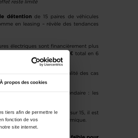
ffet reste limité
de détention
de 15 paires de véhicules
comme en leasing – révèle des tendances
tures électriques sont financièrement plus
pour un gain moyen de
1.255 €
total en 6
lus coûteux dans la quasi-totalité des cas
À propos des cookies
burant jouent un rôle secondaire : les
rarement l’arbitrage.
 tiers afin de permettre le
de l’électrique : dans 14 cas sur 15, il est
en fonction de vos
ng électrique plutôt que thermique.
otre site internet.
 taxe de circulation, est
trop faible pour