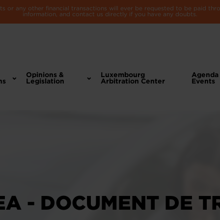
 or any other financial transactions will ever be requested to be paid th
information, and contact us directly if you have any doubts.
Opinions &
Luxembourg
Agenda
ns
Legislation
Arbitration Center
Events
A - DOCUMENT DE TR