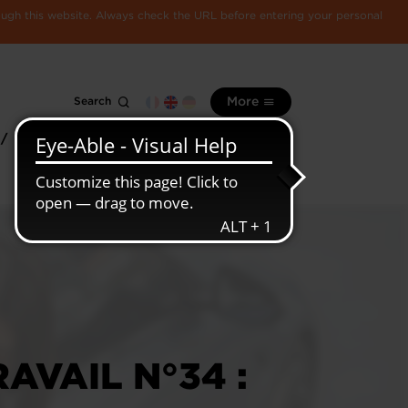
rough this website. Always check the URL before entering your personal
Search
More
 /
All
Luxembourg
information
economy
AVAIL N°34 :