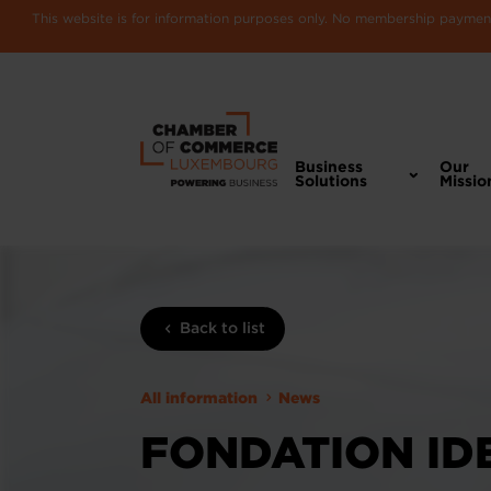
This website is for information purposes only. No membership payments
Business
Our
Solutions
Missio
Back to list
All information
News
FONDATION IDE