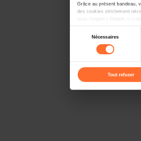
Grâce au présent bandeau, vo
des cookies strictement néce
sous l’onglet « Détails » ci-d
Sélection
Il est précisé que la navigati
Nécessaires
du
sociaux, sauvegarde des préfé
consentement
cas de refus de tous les coo
Vous avez la possibilité de m
gauche de chaque page.
Tout refuser
Pour de plus amples informat
personnelles, vous pouvez c
personnelles
.