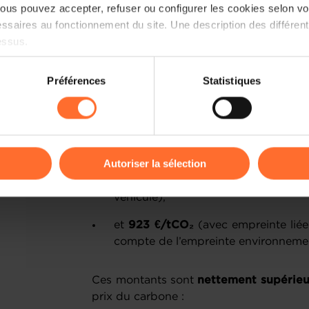
us pouvez accepter, refuser ou configurer les cookies selon vos
influencer les comportements
, avec 
ssaires au fonctionnement du site. Une description des différen
par an
entre thermique et électrique.
essus.
Un rapport coût/bénéfice… élevé
on sur le site et certaines fonctionnalités (ex : lecture de vidéos,
Préférences
Statistiques
rences de lecture vidéo, personnalisation de l’affichage du site
L’étude évalue également l’efficacité c
kies ou des cookies non nécessaires.
des
coûts d’abattement
, mesurant le
société dans son ensemble (coût gl
odifier ou retirer votre consentement à tout moment en cliquant su
consommateur) :
Autoriser la sélection
entre
393 €/tCO₂
(périmètre nation
ions sur la manière dont nous utilisons lescookies et sommes 
véhicule),
onsulter notre
Charte d’usage des cookies
et notre
Politique 
et
923 €/tCO₂
(avec empreinte liée
compte de l’empreinte environnemen
Ces montants sont
nettement supérieu
prix du carbone :