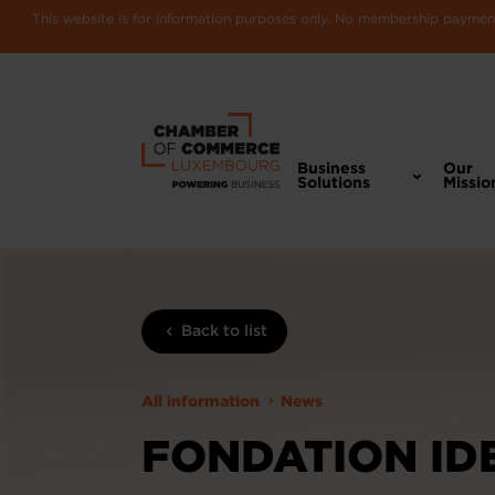
This website is for information purposes only. No membership payments
Business
Our
Solutions
Missio
Back to list
All information
News
FONDATION IDE