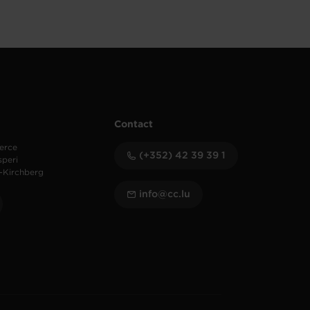
Contact
erce
(+352) 42 39 39 1
speri
-Kirchberg
info@cc.lu