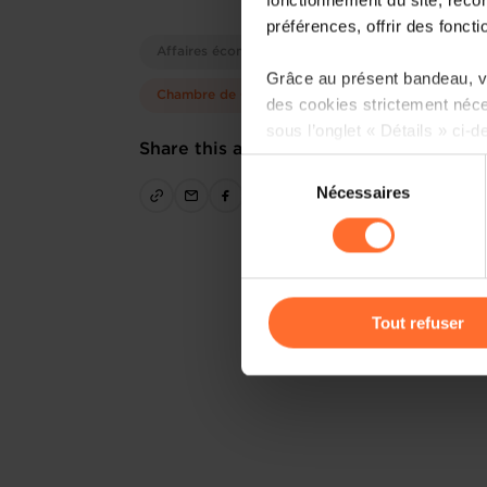
préférences, offrir des foncti
Affaires économiques
Grâce au présent bandeau, vo
Chambre de Commerce
des cookies strictement néce
sous l’onglet « Détails » ci-d
Share this article
Sélection
Il est précisé que la navigati
Nécessaires
du
sociaux, sauvegarde des préfé
consentement
cas de refus de tous les coo
Vous avez la possibilité de m
gauche de chaque page.
Tout refuser
Pour de plus amples informat
personnelles, vous pouvez c
personnelles
.