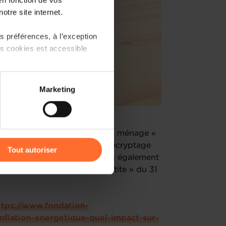
otre site internet.
 préférences, à l’exception
ts cookies est accessible
 partage sur les réseaux
Marketing
) peuvent être affectées en
r l’icône flottante en bas à
t pondéré de l’énergie pour un ménage «
’ordre de 40%. Le présent décryptage
Tout autoriser
e sur les ménages, compte tenu également
amenés à traiter vos données
tés suite à l’accord « tripartite » du 31
de protection des données
ttps://www.fondation-
nflation-energetique-quel-impact-sur-