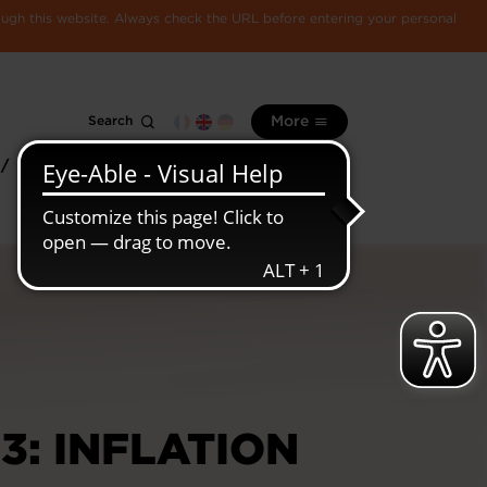
rough this website. Always check the URL before entering your personal
Search
More
 /
All
Luxembourg
information
economy
3: INFLATION