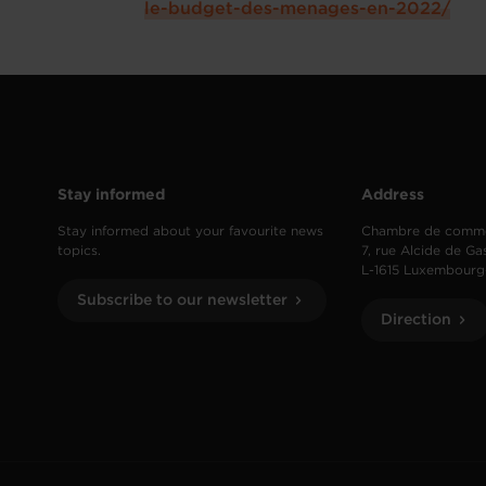
le-budget-des-menages-en-2022/
Stay informed
Address
Stay informed about your favourite news
Chambre de comm
topics.
7, rue Alcide de Ga
L-1615 Luxembourg
Subscribe to our newsletter
Direction