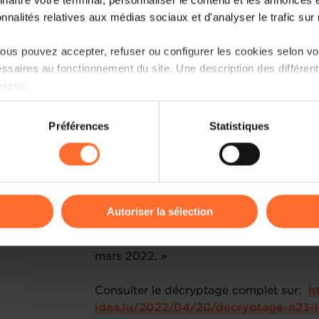
onnalités relatives aux médias sociaux et d'analyser le trafic sur n
us pouvez accepter, refuser ou configurer les cookies selon vos
ssaires au fonctionnement du site. Une description des différen
essus.
on sur le site et certaines fonctionnalités (ex : lecture de vidéos,
Préférences
Statistiques
rences de lecture vidéo, personnalisation de l’affichage du site
kies ou des cookies non nécessaires.
odifier ou retirer votre consentement à tout moment en cliquant su
« En l’espace de quelques mois, le coû
moyen » a connu une augmentation de l
Autoriser la sélection
vise à cerner l’impact de cette dernièr
ions sur la manière dont nous utilisons lescookies et sommes 
des mesures mises en œuvre par les autori
onsulter notre
Charte d’usage des cookies
et notre
Politique 
mars 2022. »
Consulter le décryptage complet sur:
h
idea.lu/2022/04/20/decryptage-n23-i