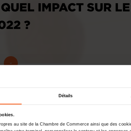
 QUEL IMPACT SUR L
022 ?
Détails
cookies.
ropres au site de la Chambre de Commerce ainsi que des cookies
naître votre terminal, personnaliser le contenu et les annonces 