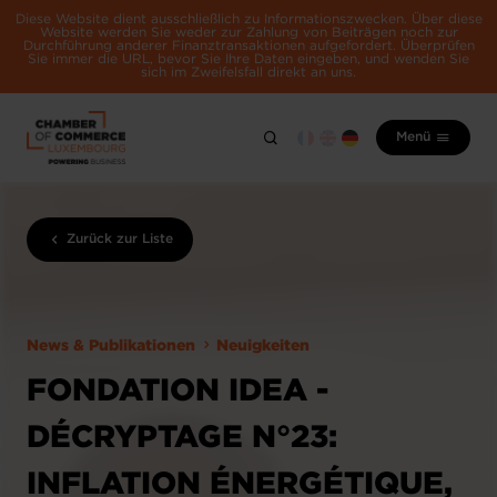
Diese Website dient ausschließlich zu Informationszwecken. Über diese
Website werden Sie weder zur Zahlung von Beiträgen noch zur
Durchführung anderer Finanztransaktionen aufgefordert. Überprüfen
Sie immer die URL, bevor Sie Ihre Daten eingeben, und wenden Sie
sich im Zweifelsfall direkt an uns.
Menü
Zurück zur Liste
News & Publikationen
Neuigkeiten
FONDATION IDEA -
DÉCRYPTAGE N°23:
INFLATION ÉNERGÉTIQUE,