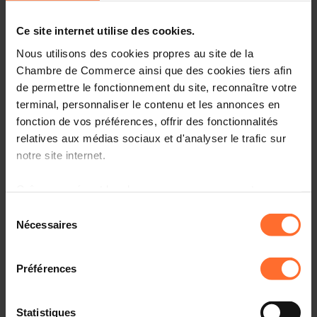
Diesen Artikel teilen
Ce site internet utilise des cookies.
Nous utilisons des cookies propres au site de la
Chambre de Commerce ainsi que des cookies tiers afin
de permettre le fonctionnement du site, reconnaître votre
terminal, personnaliser le contenu et les annonces en
fonction de vos préférences, offrir des fonctionnalités
relatives aux médias sociaux et d'analyser le trafic sur
notre site internet.
Grâce au présent bandeau, vous pouvez accepter,
refuser ou configurer les cookies selon vos préférences,
Sélection
à l’exception des cookies strictement nécessaires au
Nécessaires
du
fonctionnement du site. Une description des différents
consentement
cookies est accessible sous l’onglet « Détails » ci-
Préférences
« En l’espace de quelques mois, le coût pondéré de
dessus.
l’énergie pour un ménage « moyen » a connu une
augmentation de l’ordre de 40%. Le présent décryptage
Il est précisé que la navigation sur le site et certaines
Statistiques
vise à cerner l’impact de cette dernière sur les ménages,