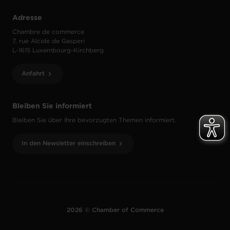
Adresse
Chambre de commerce
7, rue Alcide de Gasperi
L-1615 Luxembourg-Kirchberg
Anfahrt
Bleiben Sie informiert
Bleiben Sie über Ihre bevorzugten Themen informiert.
In den Newsletter einschreiben
2026 © Chamber of Commerce