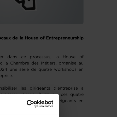
ocaux de la House of Entrepreneurship
uer dans ce processus, la House of
ec la Chambre des Métiers, organise au
24 une série de quatre workshops en
eprise.
ibiliser les dirigeants d'entreprise à
smission réussie. À travers ces quatre
sujets cruciaux pour les dirigeants en
 leur entreprise.