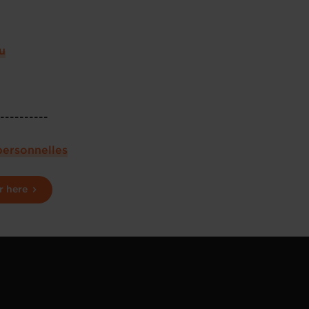
u
-----------
personnelles
r here