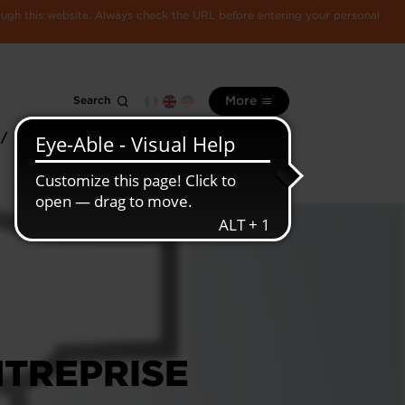
rough this website. Always check the URL before entering your personal
Search
More
 /
All
Luxembourg
information
economy
NTREPRISE