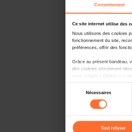
Consentement
Ce site internet utilise des 
Nous utilisons des cookies p
fonctionnement du site, recon
préférences, offrir des foncti
Grâce au présent bandeau, vo
des cookies strictement néce
sous l’onglet « Détails » ci-d
Sélection
Il est précisé que la navigati
Nécessaires
du
sociaux, sauvegarde des préfé
consentement
cas de refus de tous les coo
Vous avez la possibilité de m
gauche de chaque page.
Tout refuser