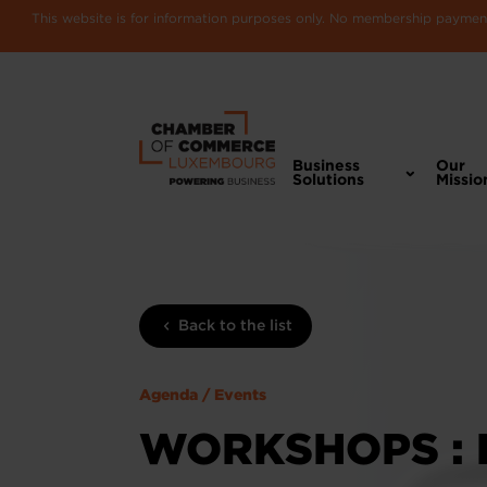
This website is for information purposes only. No membership payments
Business
Our
Solutions
Missio
Back to the list
Agenda / Events
WORKSHOPS : 