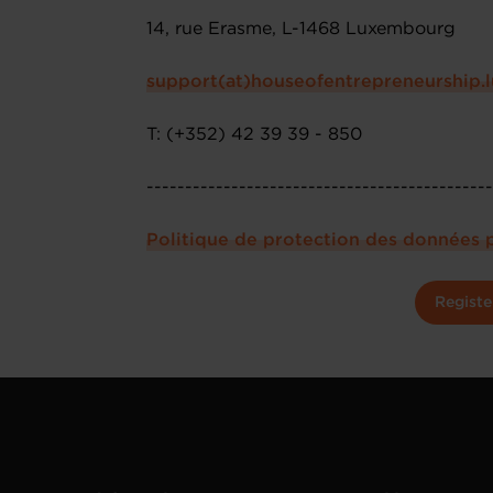
14, rue Erasme, L-1468 Luxembourg
support(at)houseofentrepreneurship.l
T: (+352) 42 39 39 - 850
--------------------------------------------
Politique de protection des données 
Registe