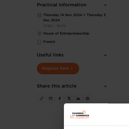
Practical information
Thursday 14 Nov 2024 > Thursday 5
Dec 2024
17:00 - 19:00
House of Entrepreneurship
French
Useful links
Register here
Share this article