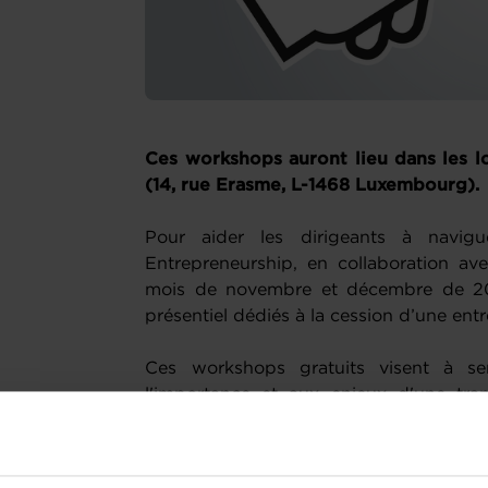
Ces workshops auront lieu dans les l
(14, rue Erasme, L-1468 Luxembourg).
Pour aider les dirigeants à navig
Entrepreneurship, en collaboration av
mois de novembre et décembre de 20
présentiel dédiés à la cession d’une entr
Ces workshops gratuits visent à sens
l'importance et aux enjeux d'une tran
sessions, des experts aborderont des 
phase de réflexion sur la transmission de