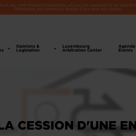
 or any other financial transactions will ever be requested to be paid th
information, and contact us directly if you have any doubts.
Opinions &
Luxembourg
Agenda
ns
Legislation
Arbitration Center
Events
LA CESSION D'UNE E