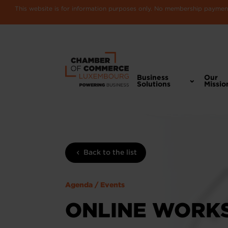
This website is for information purposes only. No membership payments
Business
Our
Solutions
Missio
Back to the list
Agenda / Events
ONLINE WORKSH