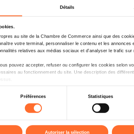
Détails
Le site Internet est la vitrine virtuelle d’
(i) Il doit répondre à un certain nombr
cookies.
à la réglementation qu’il s’agisse d’un 
ropres au site de la Chambre de Commerce ainsi que des cookies
et de ses services ou bien encore d’un 
naître votre terminal, personnaliser le contenu et les annonces 
onnalités relatives aux médias sociaux et d'analyser le trafic sur n
(ii) Les éléments qui le composent (no
contenus) sont protégés.
us pouvez accepter, refuser ou configurer les cookies selon vos
ssaires au fonctionnement du site. Une description des différen
Ce workshop a pour but de vous sens
essus.
meilleures pratiques pour assurer la 
meilleure protection.
on sur le site et certaines fonctionnalités (ex : lecture de vidéos,
Préférences
Statistiques
rences de lecture vidéo, personnalisation de l’affichage du site
Plan de la session :
kies ou des cookies non nécessaires.
Comprendre les principales réglemen
odifier ou retirer votre consentement à tout moment en cliquant su
Identifier les risques juridiques et
Autoriser la sélection