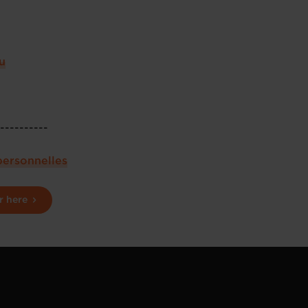
u
-----------
personnelles
r here