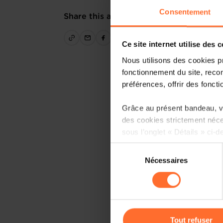
Consentement
Share this article
Ce site internet utilise des 
Nous utilisons des cookies p
fonctionnement du site, recon
préférences, offrir des foncti
Grâce au présent bandeau, vo
des cookies strictement néce
sous l’onglet « Détails » ci-d
Sélection
Il est précisé que la navigati
Nécessaires
du
sociaux, sauvegarde des préfé
consentement
cas de refus de tous les coo
Vous avez la possibilité de m
gauche de chaque page.
Tout refuser