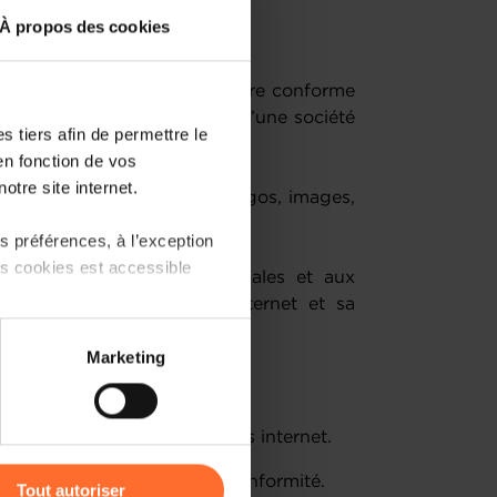
À propos des cookies
une entreprise.
e d’exigences légales pour être conforme
simple site de présentation d’une société
 tiers afin de permettre le
site de eCommerce.
en fonction de vos
otre site internet.
ms de domaines, marques, logos, images,
 préférences, à l’exception
ts cookies est accessible
ibiliser aux exigences légales et aux
conformité de votre site internet et sa
 partage sur les réseaux
Marketing
) peuvent être affectées en
tations applicables aux sites internet.
r l’icône flottante en bas à
 les conséquences de la non-conformité.
Tout autoriser