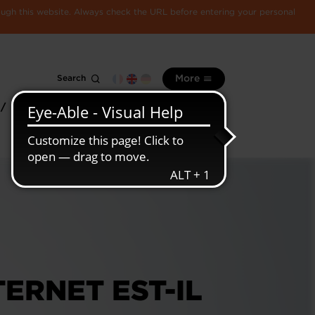
rough this website. Always check the URL before entering your personal
Search
More
 /
All
Luxembourg
information
economy
ERNET EST-IL