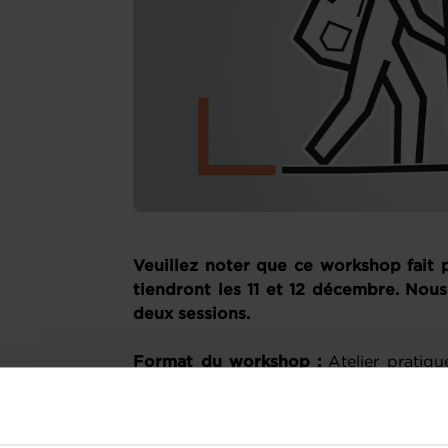
Veuillez noter que ce workshop fait 
tiendront les 11 et 12 décembre. Nous
deux sessions.
Format du workshop :
Atelier pratiqu
Internet
A propos de l’atelier :