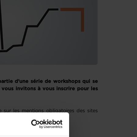
partie d'une série de workshops qui se
 vous invitons à vous inscrire pour les
e sur les mentions obligatoires des sites