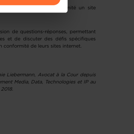
ques pour mettre en conformité un site
amenés à traiter vos données
de protection des données
sion de questions-réponses, permettant
tes et de discuter des défis spécifiques
 conformité de leurs sites internet.
nie Liebermann, Avocat à la Cour depuis
ment Media, Data, Technologies et IP au
 2018.