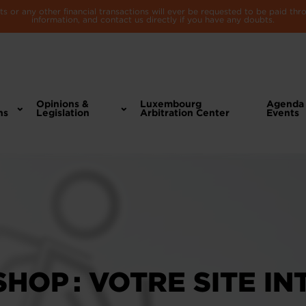
 or any other financial transactions will ever be requested to be paid th
information, and contact us directly if you have any doubts.
Opinions &
Luxembourg
Agenda
ns
Legislation
Arbitration Center
Events
OP : VOTRE SITE INT