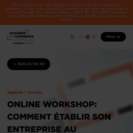
This website is for information purposes only. No membership
payments or any other financial transactions will ever be requested to
be paid through this website. Always check the URL before entering
your personal information, and contact us directly if you have any
doubts.
Menu
Back to the list
Agenda / Events
ONLINE WORKSHOP:
COMMENT ÉTABLIR SON
ENTREPRISE AU