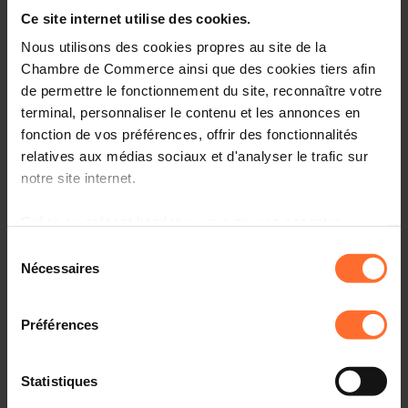
Entrepreneurship, le point de contact unique pour les
Ce site internet utilise des cookies.
entrepreneurs.
Nous utilisons des cookies propres au site de la
Comment? Participez à une prochaine session « le
Chambre de Commerce ainsi que des cookies tiers afin
parcours du créateur d’entreprise au Luxembourg», qui
de permettre le fonctionnement du site, reconnaître votre
vous informera sur l’écosystème, le cadre réglementaire
terminal, personnaliser le contenu et les annonces en
et les démarches à suivre.
fonction de vos préférences, offrir des fonctionnalités
relatives aux médias sociaux et d'analyser le trafic sur
Programme
notre site internet.
Première partie: tutoriel, en 45 minutes
Grâce au présent bandeau, vous pouvez accepter,
refuser ou configurer les cookies selon vos préférences,
Sélection
Aperçu des organismes de soutien aux
à l’exception des cookies strictement nécessaires au
Nécessaires
entrepreneurs au Luxembourg
du
fonctionnement du site. Une description des différents
consentement
Principaux aspects administratifs, légaux et fiscaux à
cookies est accessible sous l’onglet « Détails » ci-
connaître
Préférences
dessus.
Comprendre la procédure liée à l’autorisation
d’établissement et les étapes suivantes
Il est précisé que la navigation sur le site et certaines
Statistiques
fonctionnalités (ex : lecture de vidéos, partage sur les