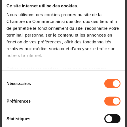
Entrepreneurship, le point de contact unique pour les
Ce site internet utilise des cookies.
entrepreneurs.
Nous utilisons des cookies propres au site de la
Comment? Participez à une prochaine session
Chambre de Commerce ainsi que des cookies tiers afin
«Comment établir son entreprise au Luxembourg?», qui
de permettre le fonctionnement du site, reconnaître votre
vous informera sur l’écosystème, le cadre réglementaire
terminal, personnaliser le contenu et les annonces en
et les démarches à suivre.
fonction de vos préférences, offrir des fonctionnalités
relatives aux médias sociaux et d'analyser le trafic sur
Programme
notre site internet.
Première partie: tutoriel, en 45 minutes
Grâce au présent bandeau, vous pouvez accepter,
refuser ou configurer les cookies selon vos préférences,
Sélection
Aperçu des organismes de soutien aux
à l’exception des cookies strictement nécessaires au
Nécessaires
entrepreneurs au Luxembourg
du
fonctionnement du site. Une description des différents
consentement
Principaux aspects administratifs, légaux et fiscaux à
cookies est accessible sous l’onglet « Détails » ci-
connaître
Préférences
dessus.
Comprendre la procédure liée à l’autorisation
d’établissement et les étapes suivantes
Il est précisé que la navigation sur le site et certaines
Statistiques
fonctionnalités (ex : lecture de vidéos, partage sur les