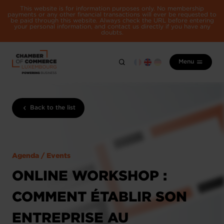
This website is for information purposes only. No membership
payments or any other financial transactions will ever be requested to
be paid through this website. Always check the URL before entering
your personal information, and contact us directly if you have any
doubts.
Menu
Back to the list
Agenda / Events
ONLINE WORKSHOP :
COMMENT ÉTABLIR SON
ENTREPRISE AU