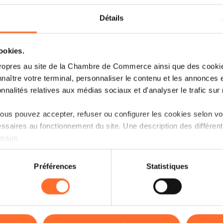
Foreign Trade Agenda 2026
Détails
Read more
cookies.
ropres au site de la Chambre de Commerce ainsi que des cookies
naître votre terminal, personnaliser le contenu et les annonces 
onnalités relatives aux médias sociaux et d'analyser le trafic sur n
us pouvez accepter, refuser ou configurer les cookies selon vos
ssaires au fonctionnement du site. Une description des différen
essus.
on sur le site et certaines fonctionnalités (ex : lecture de vidéos,
Préférences
Statistiques
rences de lecture vidéo, personnalisation de l’affichage du site
kies ou des cookies non nécessaires.
odifier ou retirer votre consentement à tout moment en cliquant su