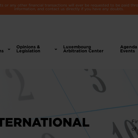
 or any other financial transactions will ever be requested to be paid th
information, and contact us directly if you have any doubts.
Opinions &
Luxembourg
Agenda
ns
Legislation
Arbitration Center
Events
TERNATIONAL
Fi
of