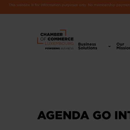
This website is for information purposes only. No membership payments
Business
Our
Solutions
Missio
AGENDA GO IN