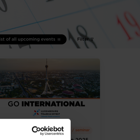
ist of all upcoming events
Filter
Tuesday 2 Dec 2025
Conference / seminar