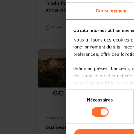
Trade fairs - Annual Programme
Consentement
2026-2027
English
Read more
Ce site internet utilise des 
Nous utilisons des cookies p
fonctionnement du site, recon
préférences, offrir des foncti
Grâce au présent bandeau, vo
des cookies strictement néce
sous l’onglet « Détails » ci-d
Sélection
Il est précisé que la navigati
Nécessaires
du
sociaux, sauvegarde des préfé
consentement
cas de refus de tous les coo
Monday 8 Dec 2025
Other
Vous avez la possibilité de m
Business Delegation from Flanders
gauche de chaque page.