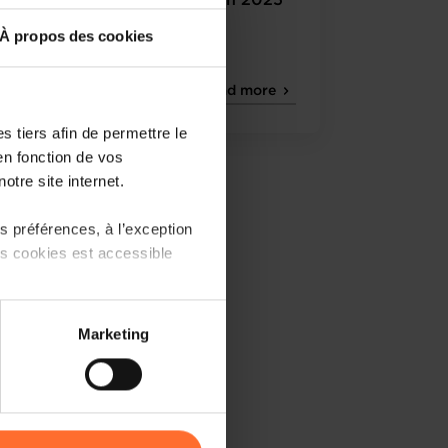
Country Seminar Uzbekistan 2025
À propos des cookies
Luxembourg Chamber
Read more
of Commerce
 tiers afin de permettre le
en fonction de vos
otre site internet.
 préférences, à l’exception
ts cookies est accessible
 partage sur les réseaux
Marketing
) peuvent être affectées en
r l’icône flottante en bas à