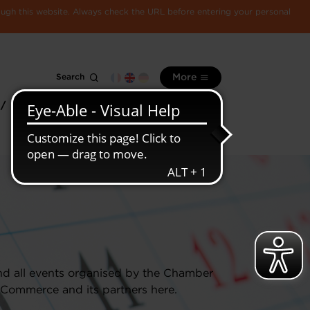
rough this website. Always check the URL before entering your personal
Search
More
 /
All
Luxembourg
information
economy
nd all events organised by the Chamber
 Commerce and its partners here.