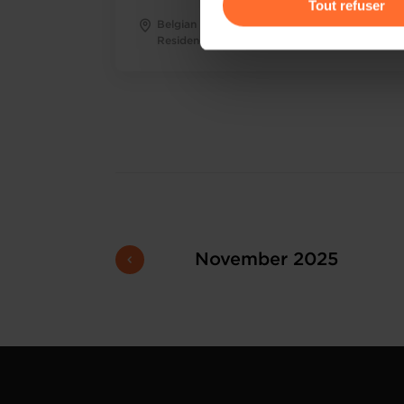
Tout refuser
Belgian Ambassador’s
Read more
Pour de plus amples informat
Residence
personnelles, vous pouvez c
personnelles
.
November 2025