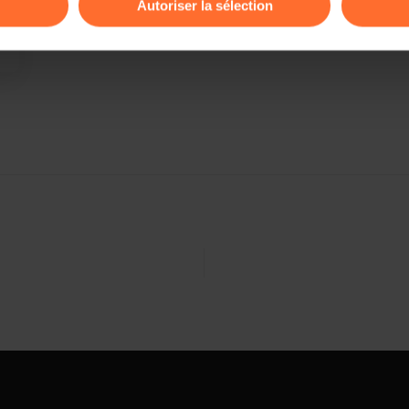
Autoriser la sélection
ions sur la manière dont nous utilisons lescookies et sommes 
onsulter notre
Charte d’usage des cookies
et notre
Politique 