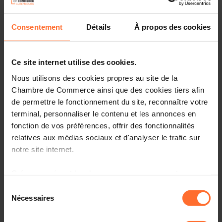
Consentement
Détails
À propos des cookies
Other
Thursday 13 Nov 2025
Délégation d’Affaires de Tunisie
Ce site internet utilise des cookies.
Chambre de Commerce du Luxembourg
Nous utilisons des cookies propres au site de la
Chambre de Commerce ainsi que des cookies tiers afin
de permettre le fonctionnement du site, reconnaître votre
terminal, personnaliser le contenu et les annonces en
fonction de vos préférences, offrir des fonctionnalités
relatives aux médias sociaux et d'analyser le trafic sur
notre site internet.
Grâce au présent bandeau, vous pouvez accepter,
refuser ou configurer les cookies selon vos préférences,
Sélection
à l’exception des cookies strictement nécessaires au
Nécessaires
du
Trade fair
fonctionnement du site. Une description des différents
consentement
Monday 17 Nov 2025 > Thursday 20 Nov 2025
cookies est accessible sous l’onglet « Détails » ci-