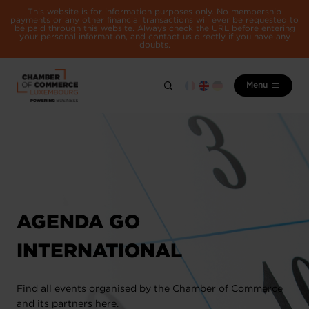
This website is for information purposes only. No membership
payments or any other financial transactions will ever be requested to
be paid through this website. Always check the URL before entering
your personal information, and contact us directly if you have any
doubts.
Menu
AGENDA GO
INTERNATIONAL
Find all events organised by the Chamber of Commerce
and its partners here.