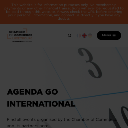
This website is for information purposes only. No membership
payments or any other financial transactions will ever be requested to
be paid through this website. Always check the URL before entering
your personal information, and contact us directly if you have any
doubts.
Menu
AGENDA GO
INTERNATIONAL
Find all events organised by the Chamber of Commerce
and its partners here.