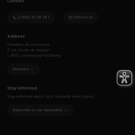
Contact
(+352) 42 39 39 1
info@cc.lu
Address
Chambre de commerce
7, rue Alcide de Gasperi
L-1615 Luxembourg-Kirchberg
Direction
Stay informed
Stay informed about your favourite news topics.
Subscribe to our newsletter