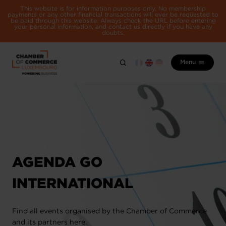
This website is for information purposes only. No membership
payments or any other financial transactions will ever be requested to
be paid through this website. Always check the URL before entering
your personal information, and contact us directly if you have any
doubts.
Menu
AGENDA GO
INTERNATIONAL
Find all events organised by the Chamber of Commerce
and its partners here.