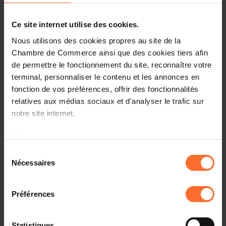
Wednesday 29 Nov 2023 > Saturday 2 Dec 2023
Slush 2023 - Trade fair visit
Ce site internet utilise des cookies.
Nous utilisons des cookies propres au site de la
English
Helsinki (FI)
Chambre de Commerce ainsi que des cookies tiers afin
de permettre le fonctionnement du site, reconnaître votre
terminal, personnaliser le contenu et les annonces en
fonction de vos préférences, offrir des fonctionnalités
relatives aux médias sociaux et d'analyser le trafic sur
notre site internet.
Grâce au présent bandeau, vous pouvez accepter,
refuser ou configurer les cookies selon vos préférences,
Sélection
à l’exception des cookies strictement nécessaires au
Nécessaires
du
fonctionnement du site. Une description des différents
Conference / seminar
consentement
cookies est accessible sous l’onglet « Détails » ci-
Friday 1 Dec 2023
Préférences
dessus.
14th Taiwan-Luxembourg Joint Business Council
Meeting
Il est précisé que la navigation sur le site et certaines
Statistiques