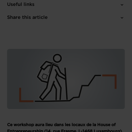
Thursday 29 Feb 2024
Useful links
12:00 - 13:30
House of Entrepreneurship
Share this article
Register here
French
Ce workshop aura lieu dans les locaux de la House of
Entrepreneurship (14, rue Erasme, L-1468 Luxembourg).