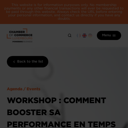
This website is for information purposes only. No membership
payments or any other financial transactions will ever be requested to
be paid through this website. Always check the URL before entering
your personal information, and contact us directly if you have any
doubts.
Menu
Back to the list
Agenda / Events
WORKSHOP : COMMENT
BOOSTER SA
PERFORMANCE EN TEMPS