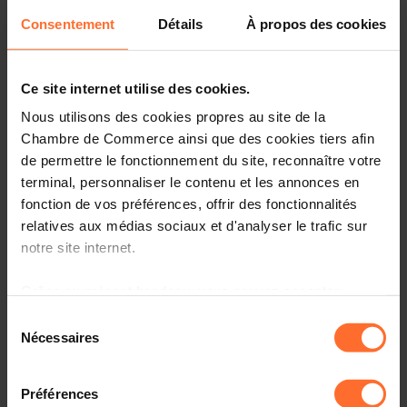
mais seul est dangereuse, le piège de vouloir tout faire et
Consentement
Détails
À propos des cookies
de se disperser est réel.
Durant ce workshop, Alix va vous livrer 7 clés et outils
pragmatiques que vous testerez pour booster votre
Ce site internet utilise des cookies.
performance en temps d’incertitude.
Nous utilisons des cookies propres au site de la
Chambre de Commerce ainsi que des cookies tiers afin
Plan de la session :
de permettre le fonctionnement du site, reconnaître votre
terminal, personnaliser le contenu et les annonces en
Intro : qu’est-ce qui se passe quand la performance
fonction de vos préférences, offrir des fonctionnalités
rencontre l’incertitude ?
relatives aux médias sociaux et d'analyser le trafic sur
Les 7 clés pour performer en contexte d’incertitude :
notre site internet.
Grâce au présent bandeau, vous pouvez accepter,
Prioriser
refuser ou configurer les cookies selon vos préférences,
Sélection
à l’exception des cookies strictement nécessaires au
Nécessaires
du
Garder le cap
fonctionnement du site. Une description des différents
consentement
cookies est accessible sous l’onglet « Détails » ci-
Savoir s’entourer
Préférences
dessus.