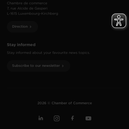
Chambre de commerce
7, rue Alcide de Gasperi
L-1615 Luxembourg-Kirchberg
Direction
Stay informed
Stay informed about your favourite news topics.
Subscribe to our newsletter
2026 © Chamber of Commerce