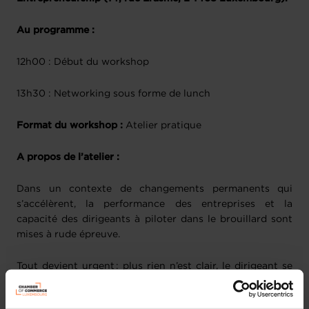
Au programme :
12h00 : Début du workshop
13h30 : Networking sous forme de lunch
Format du workshop :
Atelier pratique
A propos de l’atelier :
Dans un contexte de changements permanents qui
s’accélèrent, la performance des entreprises et la
capacité des dirigeants à piloter dans le brouillard sont
mises à rude épreuve.
Tout devient urgent : plus rien n’est clair, le dirigeant se
sent souvent seul, le risque de s’épuiser à survivre ou à se
réinventer est présent. L’envie de vouloir avancer vite