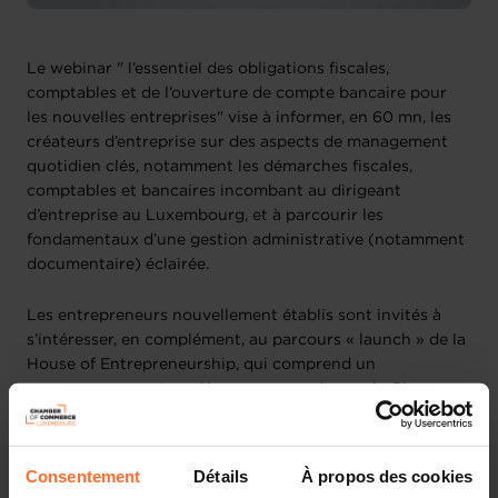
Le webinar " l’essentiel des obligations fiscales,
comptables et de l’ouverture de compte bancaire pour
les nouvelles entreprises" vise à informer, en 60 mn, les
créateurs d’entreprise sur des aspects de management
quotidien clés, notamment les démarches fiscales,
comptables et bancaires incombant au dirigeant
d’entreprise au Luxembourg, et à parcourir les
fondamentaux d’une gestion administrative (notamment
documentaire) éclairée.
Les entrepreneurs nouvellement établis sont invités à
s’intéresser, en complément, au parcours « launch » de la
House of Entrepreneurship, qui comprend un
accompagnement au démarrage, sur demande. Plus
d’infos ici :
www.houseofentrepreneurship.lu/creation
.
Au programme (30’) :
Consentement
Détails
À propos des cookies