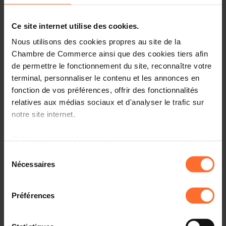
Chapitre 1 : Les Obligations Comptables et Fiscales
Ce site internet utilise des cookies.
Chapitre 2 : Les Obligations liées à la TVA
Nous utilisons des cookies propres au site de la
Chambre de Commerce ainsi que des cookies tiers afin
Chapitre 3 : La Conservation des Documents liés à la
de permettre le fonctionnement du site, reconnaître votre
Gestion Administrative de l’Entreprise
terminal, personnaliser le contenu et les annonces en
fonction de vos préférences, offrir des fonctionnalités
Chapitre 4 : Les Sanctions
relatives aux médias sociaux et d'analyser le trafic sur
Chapitre 5 : Ouvrir et Maintenir un Compte Bancaire
notre site internet.
Professionnel au Luxembourg
Grâce au présent bandeau, vous pouvez accepter,
Chapitre 6 : La Responsabilité des Dirigeants dans le
refuser ou configurer les cookies selon vos préférences,
Sélection
Cadre du Non-Respect des Obligations Comptables et
à l’exception des cookies strictement nécessaires au
Nécessaires
du
Fiscales de l’Entreprise
fonctionnement du site. Une description des différents
consentement
cookies est accessible sous l’onglet « Détails » ci-
A propos du Q&As en live (30’) :
Préférences
dessus.
À la suite du tutoriel, un conseiller sera disponible en
Il est précisé que la navigation sur le site et certaines