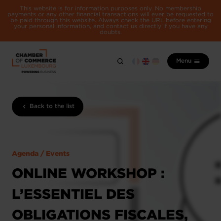
This website is for information purposes only. No membership
payments or any other financial transactions will ever be requested to
be paid through this website. Always check the URL before entering
your personal information, and contact us directly if you have any
doubts.
Menu
Back to the list
Agenda / Events
ONLINE WORKSHOP :
L’ESSENTIEL DES
OBLIGATIONS FISCALES,