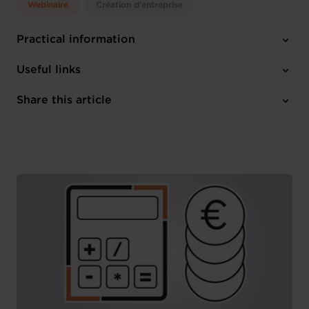
Webinaire
Création d'entreprise
Practical information
Tuesday 21 May 2024
Useful links
14:30 - 15:30
Online Workshop
Share this article
Register here
French