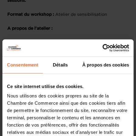
sessions.
Format du workshop :
Atelier de sensibilisation
A propos de l’atelier :
L’objectif de ce webinar est de connaître et de maîtriser
les différents aspects fiscaux liés au statut d’indépendant
ou de dirigeant d’entreprise. Il s’agira également d’avoir
une vue globale des deux statuts afin de pouvoir aider
Consentement
Détails
À propos des cookies
dans la prise de décision de l’un ou l’autre.
Plan de la session :
Ce site internet utilise des cookies.
Nous utilisons des cookies propres au site de la
Les différentes sociétés
Chambre de Commerce ainsi que des cookies tiers afin
Les principaux types d’impôts sur les sociétés (IRC,
de permettre le fonctionnement du site, reconnaître votre
ICC IF, TVA)
terminal, personnaliser le contenu et les annonces en
Champ d’application de la TVA
fonction de vos préférences, offrir des fonctionnalités
Les différents types d’assujettis
relatives aux médias sociaux et d'analyser le trafic sur