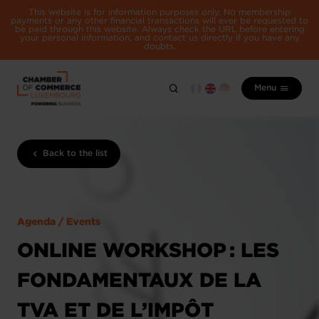
This website is for information purposes only. No membership
payments or any other financial transactions will ever be requested to
be paid through this website. Always check the URL before entering
your personal information, and contact us directly if you have any
doubts.
Menu
Back to the list
Agenda / Events
ONLINE WORKSHOP : LES
FONDAMENTAUX DE LA
TVA ET DE L’IMPÔT