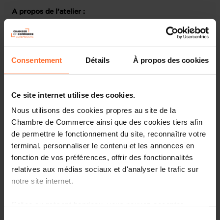
A propos de l’atelier :
Apprenez tout sur les devoirs et la responsabilité des
dirigeants d’entreprises luxembourgeoises.
Consentement
Détails
À propos des cookies
Les participants obtiendront :
Une compréhension solide du cadre législatif
Ce site internet utilise des cookies.
concernant le rôle et les responsabilités des
Nous utilisons des cookies propres au site de la
dirigeants d’entreprise dans l'environnement des
Chambre de Commerce ainsi que des cookies tiers afin
affaires au Luxembourg.
de permettre le fonctionnement du site, reconnaître votre
Un aperçu des principales questions liées à l'exercice
terminal, personnaliser le contenu et les annonces en
d'un mandat de dirigeant dans l'environnement
fonction de vos préférences, offrir des fonctionnalités
luxembourgeois.
relatives aux médias sociaux et d'analyser le trafic sur
notre site internet.
Cible :
Dirigeants d’entreprise
Grâce au présent bandeau, vous pouvez accepter,
Présentation de l'intervenante
:
Victoria Woestmann,
refuser ou configurer les cookies selon vos préférences,
Sélection
Counsel, A&O Shearman