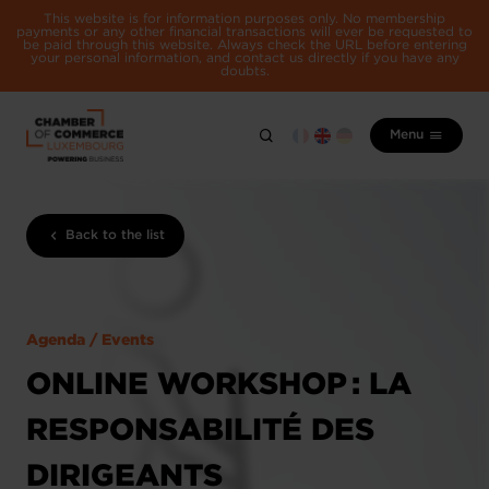
This website is for information purposes only. No membership
payments or any other financial transactions will ever be requested to
be paid through this website. Always check the URL before entering
your personal information, and contact us directly if you have any
doubts.
Menu
Back to the list
Agenda / Events
ONLINE WORKSHOP : LA
RESPONSABILITÉ DES
DIRIGEANTS