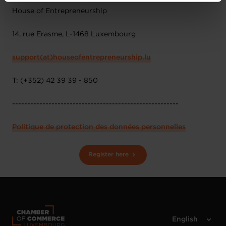
vos données personnelles, vous pouvez consulter notre
Charte d’usage des cookies
et notre
Politique de
House of Entrepreneurship
protection des données personnelles
.
14, rue Erasme, L-1468 Luxembourg
support(at)houseofentrepreneurship.lu
T: (+352) 42 39 39 - 850
-------------------------------------------------------
Politique de protection des données personnelles
Register here