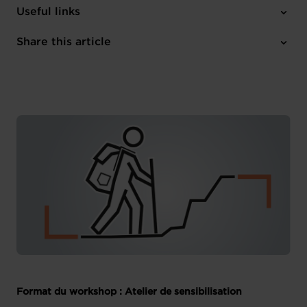
Thursday 13 Feb 2025
Useful links
12:00 - 13:30
Online
Share this article
Register here
French
Format du workshop : Atelier de sensibilisation