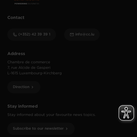
Contact
(+352) 42 39 39 1
info@cc.lu
Address
Chambre de commerce
7, rue Alcide de Gasperi
L-1615 Luxembourg-Kirchberg
Direction
Stay informed
Stay informed about your favourite news topics.
Subscribe to our newsletter