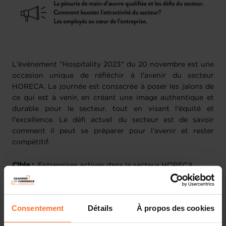
L'événement "Hospitality 2023" du 20 novembre est une
occasion unique de réfléchir à l'avenir du secteur
HORECA. La journée est consacrée à poser les jalons de
ce qui est à venir, en créant une image authentique et
durable pour le secteur, tout en visant l'équité et
l'excellence. Le défi actuel du secteur est de savoir
comment il peut se préparer pour l'avenir et rester
compétitif.
Cible :
Entreprises actives dans le secteur HORECA
Lieu :
Chambre de Commerce
Consentement
Détails
À propos des cookies
Les moments forts de la journée :