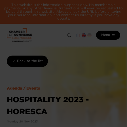
This website is for information purposes only. No membership
payments or any other financial transactions will ever be requested to
be paid through this website. Always check the URL before entering
your personal information, and contact us directly if you have any
doubts.
Menu
Back to the list
Agenda / Events
HOSPITALITY 2023 -
HORESCA
Monday 20 Nov 2023