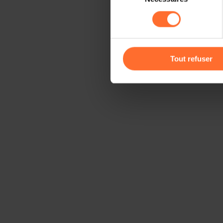
sociaux, sauvegarde des préfé
consentement
cas de refus de tous les coo
Vous avez la possibilité de m
gauche de chaque page.
Tout refuser
Pour de plus amples informat
personnelles, vous pouvez c
personnelles
.