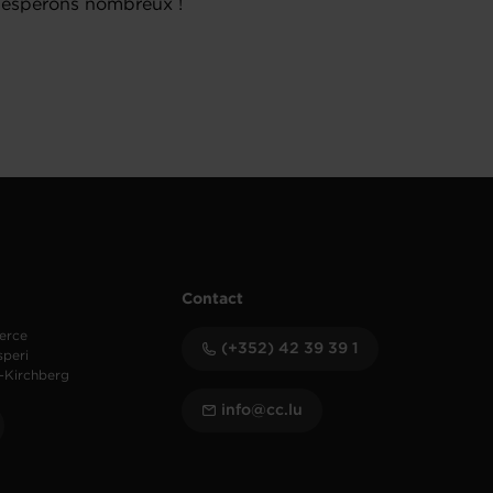
s espérons nombreux !
Contact
erce
(+352) 42 39 39 1
speri
-Kirchberg
info@cc.lu