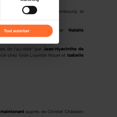
) peuvent être affectées en
aeve
, Présidente AIPPI Luxembourg et
M
r l’icône flottante en bas à
s : morceaux choisis" par
Natalie
Tout autoriser
nion Européenne
amenés à traiter vos données
de protection des données
les de l'au-delà" par
Jean-Hyacinthe de
ocié chez Gide Loyrette Nouel et
Isabelle
 maintenant
auprès de Christel Châtelain