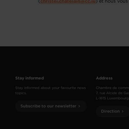
(
christel.chatelain@cc.lu
) et nous vou
Stay informed
Address
Stay informed about your favourite news
Chambre de comm
topics.
7, rue Alcide de Ga
L-1615 Luxembourg
Subscribe to our newsletter
Direction