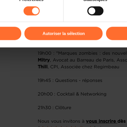
rences de lecture vidéo, personnalisation de l’affichage du site
kies ou des cookies non nécessaires.
18h00 : Introduction par
Katia Manh
Anne-Sophie Frère
, Présidente APRA
odifier ou retirer votre consentement à tout moment en cliquant su
18h15 : "Les marques renommée
Autoriser la sélection
Schall,
Référendaire au Tribunal de l'U
ions sur la manière dont nous utilisons lescookies et sommes 
onsulter notre
Charte d’usage des cookies
et notre
Politique 
19h00 : "Marques zombies : des nouvel
Mitry
, Avocat au Barreau de Paris, Ass
Thill
, CPI, Associée chez Regimbeau
19h45 : Questions - réponses
20h00 : Cocktail & Networking
21h30 : Clôture
Nous vous invitons à
vous inscrire
dès