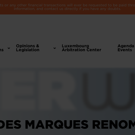
 or any other financial transactions will ever be requested to be paid th
information, and contact us directly if you have any doubts.
Opinions &
Luxembourg
Agenda
ns
Legislation
Arbitration Center
Events
 DES MARQUES RENO