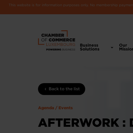
This website is for information purposes only. No membership payments
Business
Our
Solutions
Missio
Back to the list
Agenda / Events
AFTERWORK :