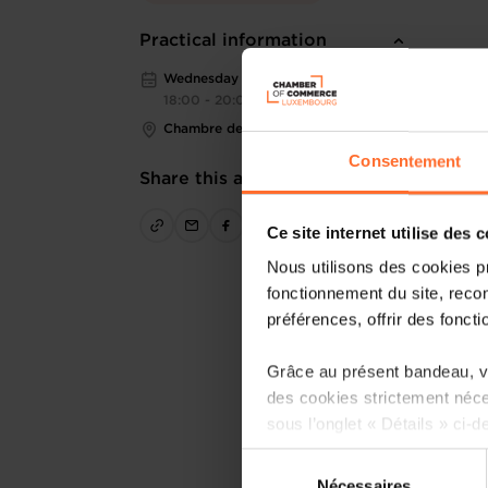
Practical information
Wednesday 20 May 2026
18:00 - 20:00
Chambre de Commerce
Consentement
Share this article
Ce site internet utilise des 
Nous utilisons des cookies p
fonctionnement du site, recon
préférences, offrir des foncti
Grâce au présent bandeau, vo
des cookies strictement néce
sous l’onglet « Détails » ci-d
Sélection
Il est précisé que la navigati
Nécessaires
du