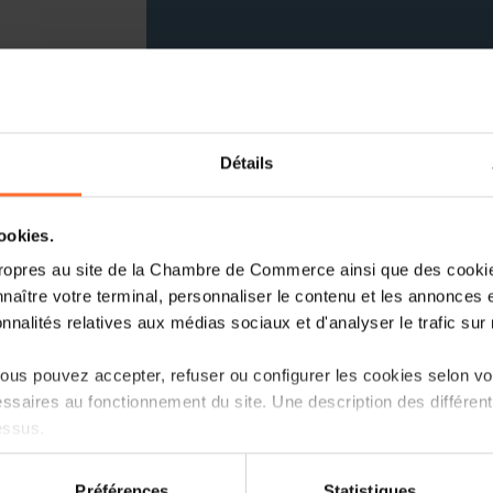
Détails
Nous sommes ravis de vous convi
cookies.
organisée par AIPPI Luxembourg et 
ropres au site de la Chambre de Commerce ainsi que des cookies
tiendra le
20 mai de 18h à 21h30 à l
naître votre terminal, personnaliser le contenu et les annonces 
7 rue Alcide de Gasperi, 1615 Luxembou
onnalités relatives aux médias sociaux et d'analyser le trafic sur n
us pouvez accepter, refuser ou configurer les cookies selon vos
La conférence portera sur le thème :
ssaires au fonctionnement du site. Une description des différen
zombies"
et se terminera par un
cocktai
essus.
La conférence est gratuite sous réserve 
on sur le site et certaines fonctionnalités (ex : lecture de vidéos,
des places disponibles.
Préférences
Statistiques