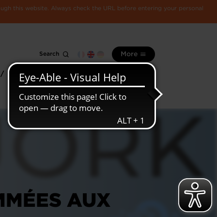
rough this website. Always check the URL before entering your personal
Search
More
 /
All
Luxembourg
information
economy
MMÉES AUX