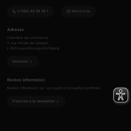
(+352) 42 39 39 1
info@cc.lu
Adresse
Chambre de commerce
7, rue Alcide de Gasperi
L-1615 Luxembourg-Kirchberg
Direction
Restez informé(e)
Restez informé(e) sur vos sujets d’actualités préférés.
S'inscrire à la newsletter