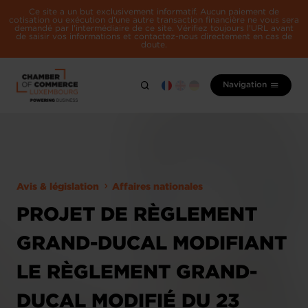
Ce site a un but exclusivement informatif. Aucun paiement de
cotisation ou exécution d'une autre transaction financière ne vous sera
demandé par l'intermédiaire de ce site. Vérifiez toujours l'URL avant
de saisir vos informations et contactez-nous directement en cas de
doute.
Navigation
Avis & législation
Affaires nationales
PROJET DE RÈGLEMENT
GRAND-DUCAL MODIFIANT
LE RÈGLEMENT GRAND-
DUCAL MODIFIÉ DU 23