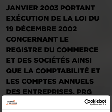
JANVIER 2003 PORTANT
EXÉCUTION DE LA LOI DU
19 DÉCEMBRE 2002
CONCERNANT LE
REGISTRE DU COMMERCE
ET DES SOCIÉTÉS AINSI
QUE LA COMPTABILITÉ ET
LES COMPTES ANNUELS
DES ENTREPRISES. PRG
(3495KMR)
09.04.2009