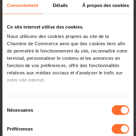
Consentement
Détails
À propos des cookies
Avis & législation
Infos pratiques
Ce site internet utilise des cookies.
2 textes de projet
Nous utilisons des cookies propres au site de la
Partager cet article
Chambre de Commerce ainsi que des cookies tiers afin
de permettre le fonctionnement du site, reconnaître votre
terminal, personnaliser le contenu et les annonces en
Projet de règlement grand-ducal modifiant le règlement
fonction de vos préférences, offrir des fonctionnalités
grand-ducal modifié du 23 janvier 2003 portant
relatives aux médias sociaux et d'analyser le trafic sur
exécution de la loi du 19 décembre 2002 concernant le
notre site internet.
registre du commerce et des sociétés ainsi que la
comptabilité et les comptes annuels des entreprises. PRG
Grâce au présent bandeau, vous pouvez accepter,
(3495KMR)
refuser ou configurer les cookies selon vos préférences,
Sélection
à l’exception des cookies strictement nécessaires au
Veuillez trouver en annexe le document relatif au projet
Nécessaires
du
de règlement grand-ducal sous rubrique ainsi que l'avis
fonctionnement du site. Une description des différents
consentement
de la Chambre de Commerce.
cookies est accessible sous l’onglet « Détails » ci-
Préférences
dessus.