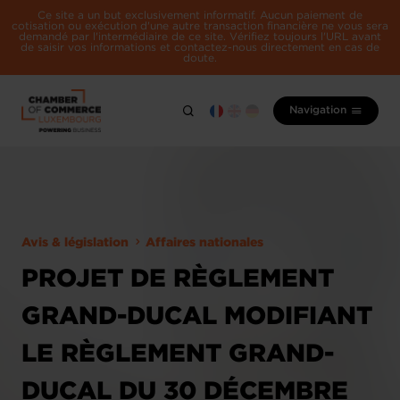
Ce site a un but exclusivement informatif. Aucun paiement de
cotisation ou exécution d'une autre transaction financière ne vous sera
demandé par l'intermédiaire de ce site. Vérifiez toujours l'URL avant
de saisir vos informations et contactez-nous directement en cas de
doute.
Navigation
Avis & législation
Affaires nationales
PROJET DE RÈGLEMENT
GRAND-DUCAL MODIFIANT
LE RÈGLEMENT GRAND-
DUCAL DU 30 DÉCEMBRE