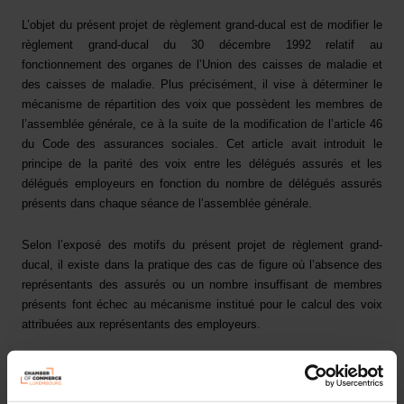
L’objet du présent projet de règlement grand-ducal est de modifier le
règlement grand-ducal du 30 décembre 1992 relatif au
fonctionnement des organes de l’Union des caisses de maladie et
des caisses de maladie. Plus précisément, il vise à déterminer le
mécanisme de répartition des voix que possèdent les membres de
l’assemblée générale, ce à la suite de la modification de l’article 46
du Code des assurances sociales. Cet article avait introduit le
principe de la parité des voix entre les délégués assurés et les
délégués employeurs en fonction du nombre de délégués assurés
présents dans chaque séance de l’assemblée générale.
Selon l’exposé des motifs du présent projet de règlement grand-
ducal, il existe dans la pratique des cas de figure où l’absence des
représentants des assurés ou un nombre insuffisant de membres
présents font échec au mécanisme institué pour le calcul des voix
attribuées aux représentants des employeurs.
Le projet de règlement grand-ducal propose donc certaines
améliorations à ce nouveau mécanisme et certaines adaptations en