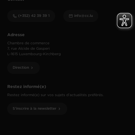
(+352) 42 39 39 1
info@cc.lu
Adresse
Chambre de commerce
7, rue Alcide de Gasperi
L-1615 Luxembourg-Kirchberg
Direction
Restez informé(e)
Restez informé(e) sur vos sujets d’actualités préférés.
S'inscrire à la newsletter