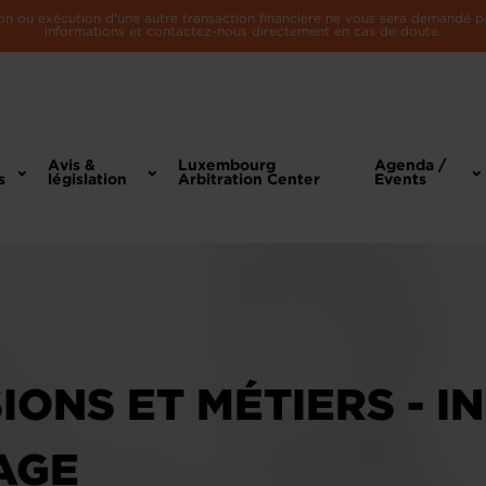
n ou exécution d'une autre transaction financière ne vous sera demandé par 
informations et contactez-nous directement en cas de doute.
Avis &
Luxembourg
Agenda /
s
législation
Arbitration Center
Events
ONS ET MÉTIERS - I
AGE