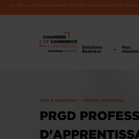
Ce site a un but exclusivement informatif. Aucun paiement de cotisatio
Solutions
Nos
Business
mission
Avis & législation
Affaires nationales
PRGD PROFESSI
D'APPRENTISS