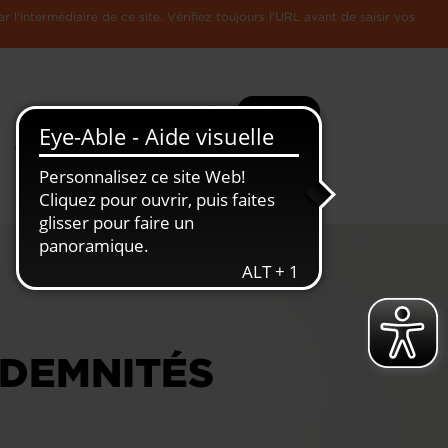
l'intermédiaire de ce site. Vérifiez toujours l'URL avant de saisir vos
Recherche
Plus
Toute
L'Economie
l'information
Luxembourgeoise
NDEMNITÉS