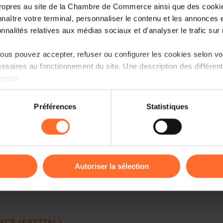
ropres au site de la Chambre de Commerce ainsi que des cookies
naître votre terminal, personnaliser le contenu et les annonces 
onnalités relatives aux médias sociaux et d'analyser le trafic sur n
us pouvez accepter, refuser ou configurer les cookies selon vos
ssaires au fonctionnement du site. Une description des différen
essus.
on sur le site et certaines fonctionnalités (ex : lecture de vidéos,
Préférences
Statistiques
rences de lecture vidéo, personnalisation de l’affichage du site
kies ou des cookies non nécessaires.
odifier ou retirer votre consentement à tout moment en cliquant su
Autoriser la sélection
ions sur la manière dont nous utilisons lescookies et sommes 
onsulter notre
Charte d’usage des cookies
et notre
Politique 
RCE (6877TAL)