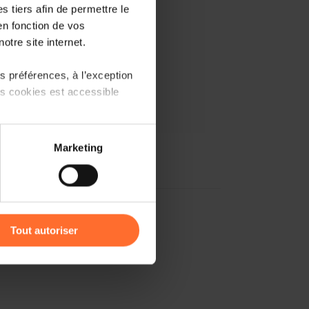
 tiers afin de permettre le
en fonction de vos
otre site internet.
 préférences, à l’exception
ts cookies est accessible
 partage sur les réseaux
Marketing
) peuvent être affectées en
r l’icône flottante en bas à
Tout autoriser
amenés à traiter vos données
de protection des données