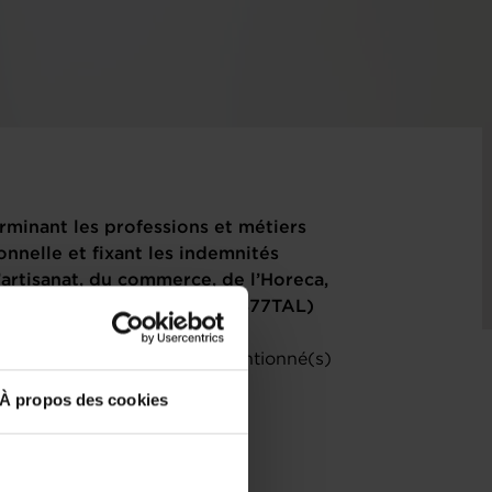
minant les professions et métiers
onnelle et fixant les indemnités
’artisanat, du commerce, de l’Horeca,
secteur de santé et social. (6877TAL)
) relatif(s) au(x) projet(s) mentionné(s)
À propos des cookies