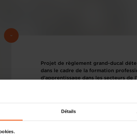
Projet de règlement grand-ducal déter
dans le cadre de la formation professi
d’apprentissage dans les secteurs de l
de l’industrie, de l’agriculture et du 
Veuillez trouver ci-dessous le(s) texte(s
sous rubrique.
Détails
cookies.