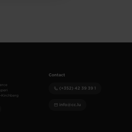
Contact
erce
(+352) 42 39 39 1
speri
-Kirchberg
info@cc.lu