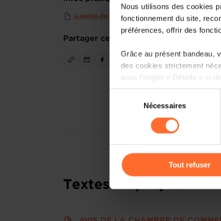
Nous utilisons des cookies p
2 textes de projet
fonctionnement du site, recon
préférences, offrir des foncti
Partager cet article
Grâce au présent bandeau, vo
des cookies strictement néce
sous l’onglet « Détails » ci-d
Sélection
Il est précisé que la navigati
Nécessaires
du
sociaux, sauvegarde des préfé
consentement
cas de refus de tous les coo
Vous avez la possibilité de m
gauche de chaque page.
Tout refuser
Textes de projet
Pour de plus amples informat
personnelles, vous pouvez c
personnelles
.
AVIS DE LA CHAMBRE DE COMME