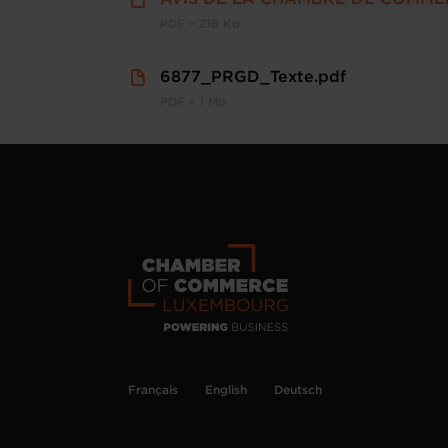
PDF • 218 Ko
6877_PRGD_Texte.pdf
PDF • 1 Mo
Français
English
Deutsch