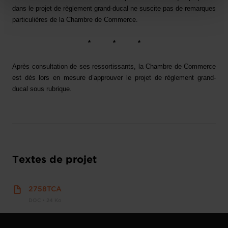
protection des données personnelles
.
dans le projet de règlement grand-ducal ne
suscite pas de remarques
particulières de la Chambre de Commerce.
*
*
*
Après consultation de ses ressortissants, la Chambre de Commerce
est dès lors en mesure d’approuver le projet de règlement grand-
ducal sous rubrique.
Textes de projet
2758TCA
DOC • 24 Ko