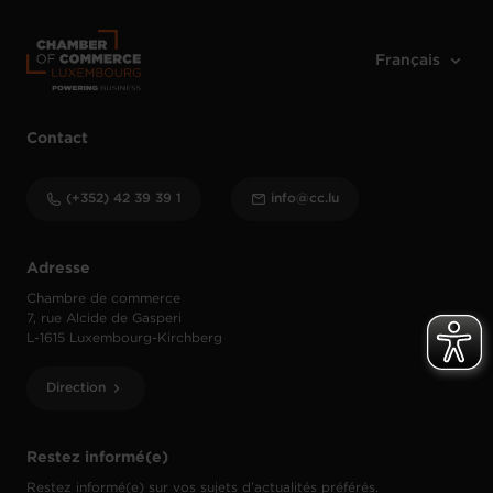
Contact
(+352) 42 39 39 1
info@cc.lu
Adresse
Chambre de commerce
7, rue Alcide de Gasperi
L-1615 Luxembourg-Kirchberg
Direction
Restez informé(e)
Restez informé(e) sur vos sujets d’actualités préférés.