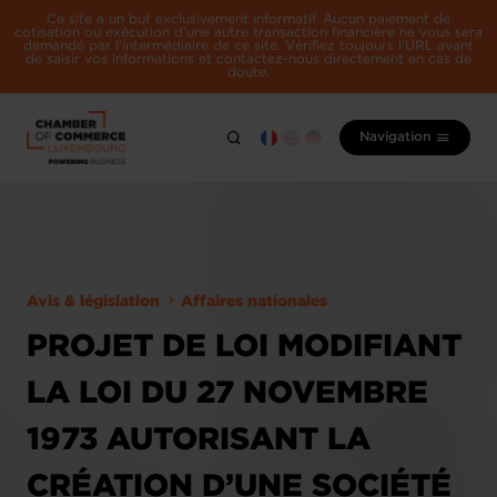
Ce site a un but exclusivement informatif. Aucun paiement de
cotisation ou exécution d'une autre transaction financière ne vous sera
demandé par l'intermédiaire de ce site. Vérifiez toujours l'URL avant
de saisir vos informations et contactez-nous directement en cas de
doute.
Navigation
Avis & législation
Affaires nationales
PROJET DE LOI MODIFIANT
LA LOI DU 27 NOVEMBRE
1973 AUTORISANT LA
CRÉATION D’UNE SOCIÉTÉ