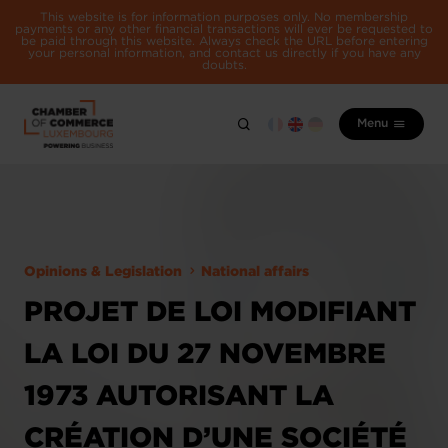
This website is for information purposes only. No membership
payments or any other financial transactions will ever be requested to
be paid through this website. Always check the URL before entering
your personal information, and contact us directly if you have any
doubts.
Menu
Opinions & Legislation
National affairs
PROJET DE LOI MODIFIANT
LA LOI DU 27 NOVEMBRE
1973 AUTORISANT LA
CRÉATION D’UNE SOCIÉTÉ