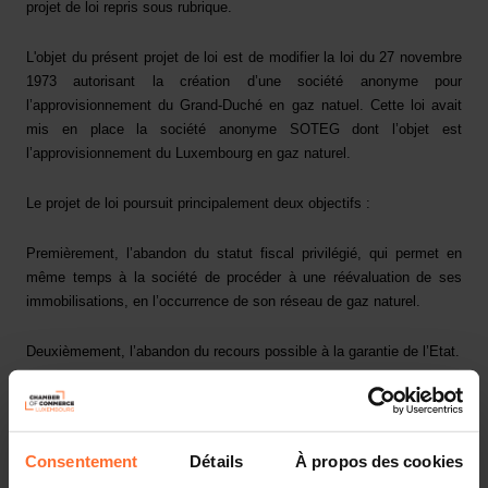
projet de loi repris sous rubrique.
L'objet du présent projet de loi est de modifier la loi du 27 novembre
1973 autorisant la création d’une société anonyme pour
l’approvisionnement du Grand-Duché en gaz natuel. Cette loi avait
mis en place la société anonyme SOTEG dont l’objet est
l’approvisionnement du Luxembourg en gaz naturel.
Le projet de loi poursuit principalement deux objectifs :
Premièrement, l’abandon du statut fiscal privilégié, qui permet en
même temps à la société de procéder à une réévaluation de ses
immobilisations, en l’occurrence de son réseau de gaz naturel.
Deuxièmement, l’abandon du recours possible à la garantie de l’Etat.
Avec ces modifications, le régime particulier instauré par la loi
originale du 27 novembre 1973 est aboli et la société se conforme
ainsi au principe de non discrimination sous-jacent à la directive
Consentement
Détails
À propos des cookies
98/30/CE du 22 juin 1998 concernant des règles communes pour le