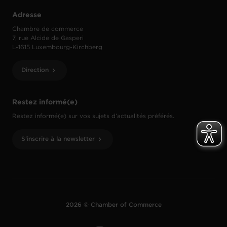
Adresse
Chambre de commerce
7, rue Alcide de Gasperi
L-1615 Luxembourg-Kirchberg
Direction
Restez informé(e)
Restez informé(e) sur vos sujets d’actualités préférés.
S'inscrire à la newsletter
2026 © Chamber of Commerce