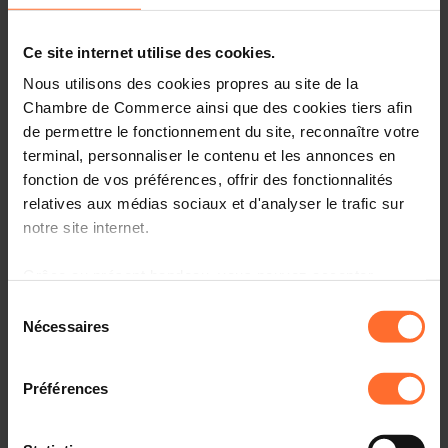
Infos pratiques
2 textes de projet
Ce site internet utilise des cookies.
Partager cet article
Nous utilisons des cookies propres au site de la
Chambre de Commerce ainsi que des cookies tiers afin
de permettre le fonctionnement du site, reconnaître votre
Projet de loi n°8325 portant mise en œuvre du
règlement (UE) 2021/784 du Parlement européen et du
terminal, personnaliser le contenu et les annonces en
Conseil du 29 avril 2021 relatif à la lutte contre la
fonction de vos préférences, offrir des fonctionnalités
diffusion des contenus à caractère terroriste en ligne -
relatives aux médias sociaux et d'analyser le trafic sur
Amendements parlementaires. (6523bisFKA)
notre site internet.
Veuillez trouver en annexe le document relatif aux
Grâce au présent bandeau, vous pouvez accepter,
amendements parlementaires relatifs au projet de loi
refuser ou configurer les cookies selon vos préférences,
Sélection
mentionné sous rubrique ainsi que l'avis complémentaire
à l’exception des cookies strictement nécessaires au
Nécessaires
du
de la Chambre de Commerce.
fonctionnement du site. Une description des différents
consentement
cookies est accessible sous l’onglet « Détails » ci-
Préférences
dessus.
Il est précisé que la navigation sur le site et certaines