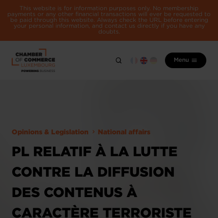
This website is for information purposes only. No membership
payments or any other financial transactions will ever be requested to
be paid through this website. Always check the URL before entering
your personal information, and contact us directly if you have any
doubts.
Menu
Opinions & Legislation
National affairs
PL RELATIF À LA LUTTE
CONTRE LA DIFFUSION
DES CONTENUS À
CARACTÈRE TERRORISTE