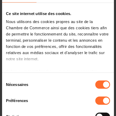
Practical info
2 project texts
Ce site internet utilise des cookies.
Share this article
Nous utilisons des cookies propres au site de la
Chambre de Commerce ainsi que des cookies tiers afin
de permettre le fonctionnement du site, reconnaître votre
Projet de loi n°8325 portant mise en œuvre du
règlement (UE) 2021/784 du Parlement européen et du
terminal, personnaliser le contenu et les annonces en
Conseil du 29 avril 2021 relatif à la lutte contre la
fonction de vos préférences, offrir des fonctionnalités
diffusion des contenus à caractère terroriste en ligne -
relatives aux médias sociaux et d'analyser le trafic sur
Amendements parlementaires. (6523bisFKA)
notre site internet.
Veuillez trouver en annexe le document relatif aux
Grâce au présent bandeau, vous pouvez accepter,
amendements parlementaires relatifs au projet de loi
refuser ou configurer les cookies selon vos préférences,
Sélection
mentionné sous rubrique ainsi que l'avis complémentaire
à l’exception des cookies strictement nécessaires au
Nécessaires
du
de la Chambre de Commerce.
fonctionnement du site. Une description des différents
consentement
cookies est accessible sous l’onglet « Détails » ci-
Préférences
dessus.
Il est précisé que la navigation sur le site et certaines