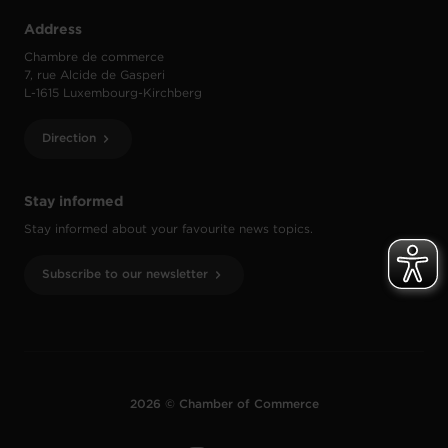
Address
Chambre de commerce
7, rue Alcide de Gasperi
L-1615 Luxembourg-Kirchberg
Direction
Stay informed
Stay informed about your favourite news topics.
Subscribe to our newsletter
2026 © Chamber of Commerce