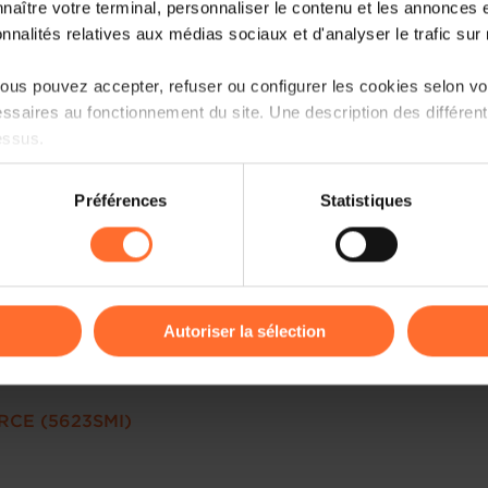
naître votre terminal, personnaliser le contenu et les annonces 
onnalités relatives aux médias sociaux et d'analyser le trafic sur n
us pouvez accepter, refuser ou configurer les cookies selon vos
ssaires au fonctionnement du site. Une description des différen
essus.
on sur le site et certaines fonctionnalités (ex : lecture de vidéos,
Préférences
Statistiques
rences de lecture vidéo, personnalisation de l’affichage du site
kies ou des cookies non nécessaires.
odifier ou retirer votre consentement à tout moment en cliquant su
Autoriser la sélection
ions sur la manière dont nous utilisons lescookies et sommes 
onsulter notre
Charte d’usage des cookies
et notre
Politique 
CE (5623SMI)