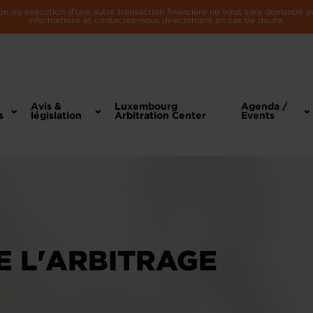
n ou exécution d'une autre transaction financière ne vous sera demandé par 
informations et contactez-nous directement en cas de doute.
Avis &
Luxembourg
Agenda /
s
législation
Arbitration Center
Events
E L'ARBITRAGE