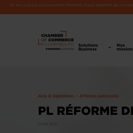
Ce site a un but exclusivement informatif. Aucun paiement de cotisatio
Solutions
Nos
Business
mission
Avis & législation
Affaires nationales
PL RÉFORME D
01.04.2021