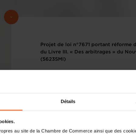
Projet de loi n°7671 portant réforme de
du Livre III. « Des arbitrages » du N
(5623SMI)
Veuillez trouver en annexe le texte relati
l'avis de la Chambre de Commerce.
Détails
cookies.
ropres au site de la Chambre de Commerce ainsi que des cookies