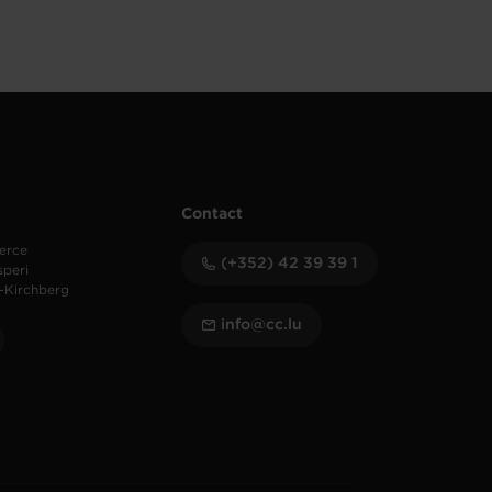
Contact
erce
(+352) 42 39 39 1
speri
-Kirchberg
info@cc.lu