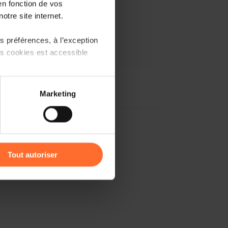
en fonction de vos
otre site internet.
 préférences, à l’exception
ts cookies est accessible
 partage sur les réseaux
Marketing
) peuvent être affectées en
r l’icône flottante en bas à
Tout autoriser
amenés à traiter vos données
de protection des données