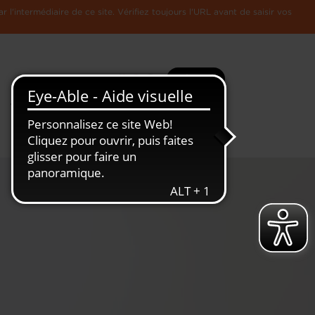
l'intermédiaire de ce site. Vérifiez toujours l'URL avant de saisir vos
Recherche
Plus
Toute
L'Economie
l'information
Luxembourgeoise