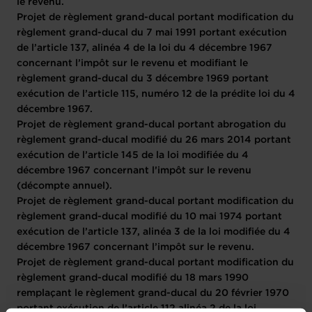
le revenu.
Projet de règlement grand-ducal portant modification du
règlement grand-ducal du 7 mai 1991 portant exécution
de l’article 137, alinéa 4 de la loi du 4 décembre 1967
concernant l’impôt sur le revenu et modifiant le
règlement grand-ducal du 3 décembre 1969 portant
exécution de l’article 115, numéro 12 de la prédite loi du 4
décembre 1967.
Projet de règlement grand-ducal portant abrogation du
règlement grand-ducal modifié du 26 mars 2014 portant
exécution de l’article 145 de la loi modifiée du 4
décembre 1967 concernant l’impôt sur le revenu
(décompte annuel).
Projet de règlement grand-ducal portant modification du
règlement grand-ducal modifié du 10 mai 1974 portant
exécution de l’article 137, alinéa 3 de la loi modifiée du 4
décembre 1967 concernant l’impôt sur le revenu.
Projet de règlement grand-ducal portant modification du
règlement grand-ducal modifié du 18 mars 1990
remplaçant le règlement grand-ducal du 20 février 1970
portant exécution de l’article 112 alinéa 2 de la loi