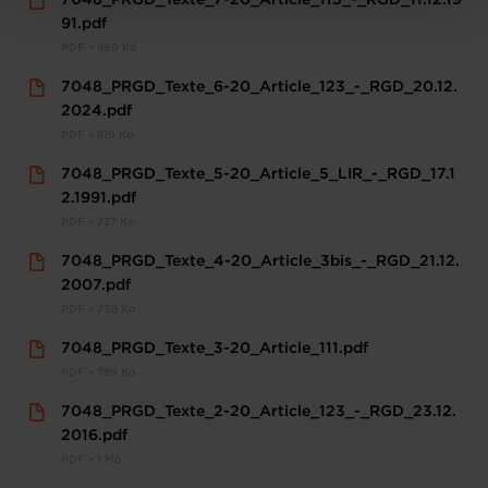
7048_PRGD_Texte_7-20_Article_115_-_RGD_11.12.19
protection des données personnelles
.
91.pdf
PDF • 869 Ko
7048_PRGD_Texte_6-20_Article_123_-_RGD_20.12.
2024.pdf
PDF • 819 Ko
7048_PRGD_Texte_5-20_Article_5_LIR_-_RGD_17.1
2.1991.pdf
PDF • 737 Ko
7048_PRGD_Texte_4-20_Article_3bis_-_RGD_21.12.
2007.pdf
PDF • 730 Ko
7048_PRGD_Texte_3-20_Article_111.pdf
PDF • 789 Ko
7048_PRGD_Texte_2-20_Article_123_-_RGD_23.12.
2016.pdf
PDF • 1 Mo