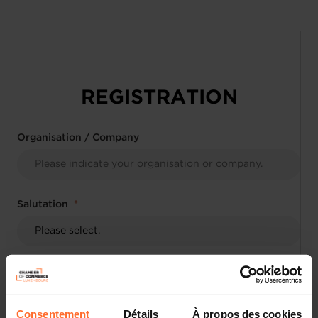
REGISTRATION
Organisation / Company
Salutation
First name
Consentement
Détails
À propos des cookies