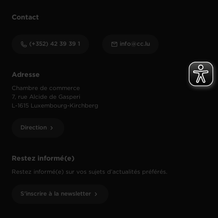
Contact
(+352) 42 39 39 1
info@cc.lu
Adresse
Chambre de commerce
7, rue Alcide de Gasperi
L-1615 Luxembourg-Kirchberg
Direction
Restez informé(e)
Restez informé(e) sur vos sujets d’actualités préférés.
S'inscrire à la newsletter