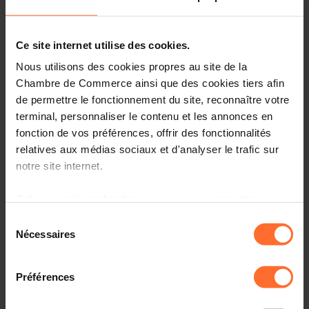
Last name
Ce site internet utilise des cookies.
Nous utilisons des cookies propres au site de la
Chambre de Commerce ainsi que des cookies tiers afin
Job title
de permettre le fonctionnement du site, reconnaître votre
terminal, personnaliser le contenu et les annonces en
fonction de vos préférences, offrir des fonctionnalités
relatives aux médias sociaux et d'analyser le trafic sur
E-mail
notre site internet.
Grâce au présent bandeau, vous pouvez accepter,
I would like to receive information regarding
refuser ou configurer les cookies selon vos préférences,
Sélection
events and initiatives of the Luxembourg
à l’exception des cookies strictement nécessaires au
Nécessaires
du
Chamber of Commerce regarding
the following
fonctionnement du site. Une description des différents
consentement
topics:
cookies est accessible sous l’onglet « Détails » ci-
Préférences
dessus.
Business creation, development and transfer
Digitalisation