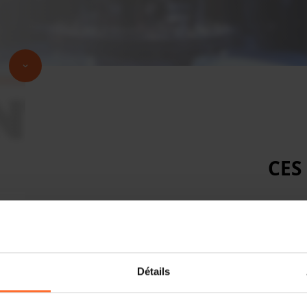
CES
Détails
Thank you for your interest. Registrati
(international@cc.lu)