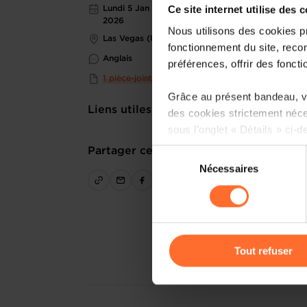
Ce site internet utilise des 
Lundi 5 Jan 2026 > Vendredi 9 Jan
2026
Nous utilisons des cookies p
Las Vegas (USA)
fonctionnement du site, recon
Anglais
préférences, offrir des foncti
1 pièce-jointe
Grâce au présent bandeau, vo
Liens utiles
des cookies strictement néce
sous l’onglet « Détails » ci-d
Partager cet article
Sélection
Il est précisé que la navigati
Nécessaires
du
sociaux, sauvegarde des préfé
consentement
cas de refus de tous les coo
Vous avez la possibilité de m
gauche de chaque page.
Tout refuser
Pour de plus amples informat
personnelles, vous pouvez c