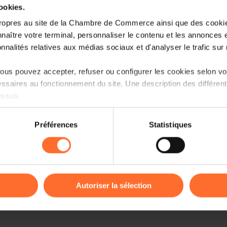
cookies.
ropres au site de la Chambre de Commerce ainsi que des cookies
naître votre terminal, personnaliser le contenu et les annonces 
onnalités relatives aux médias sociaux et d'analyser le trafic sur n
us pouvez accepter, refuser ou configurer les cookies selon vos
ssaires au fonctionnement du site. Une description des différen
essus.
on sur le site et certaines fonctionnalités (ex : lecture de vidéos,
Préférences
Statistiques
rences de lecture vidéo, personnalisation de l’affichage du site
kies ou des cookies non nécessaires.
odifier ou retirer votre consentement à tout moment en cliquant su
Autoriser la sélection
ions sur la manière dont nous utilisons lescookies et sommes 
onsulter notre
Charte d’usage des cookies
et notre
Politique 