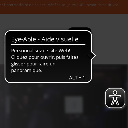
l'intermédiaire de ce site. Vérifiez toujours l'URL avant de saisir vos
Recherche
Plus
Toute
L'Economie
l'information
Luxembourgeoise