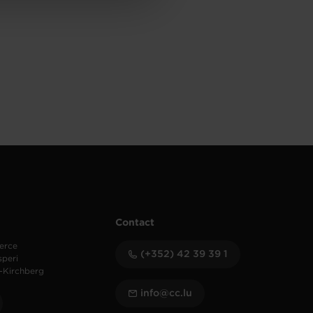
Contact
erce
(+352) 42 39 39 1
speri
-Kirchberg
info@cc.lu