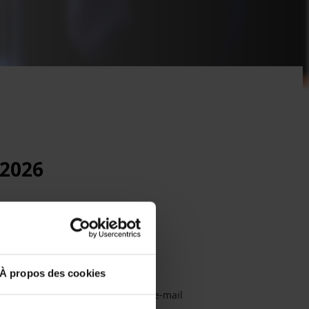
 2026
À propos des cookies
on is closed. Please contact us by e-mail
 for more information.