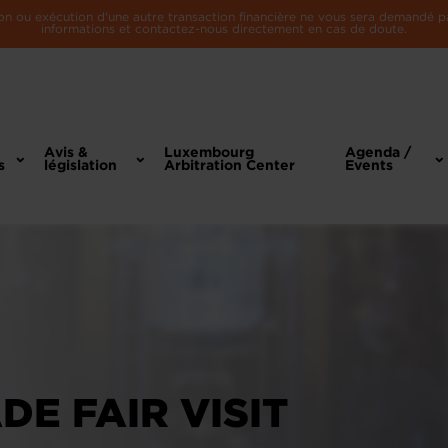
n ou exécution d'une autre transaction financière ne vous sera demandé par 
informations et contactez-nous directement en cas de doute.
Avis &
Luxembourg
Agenda /
s
législation
Arbitration Center
Events
DE FAIR VISIT