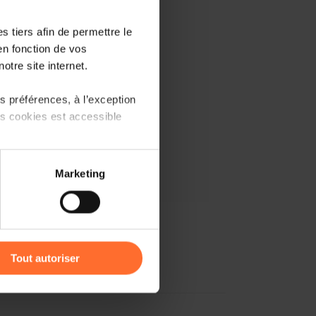
 tiers afin de permettre le
en fonction de vos
otre site internet.
 préférences, à l’exception
ts cookies est accessible
 partage sur les réseaux
Marketing
) peuvent être affectées en
r l’icône flottante en bas à
Tout autoriser
amenés à traiter vos données
de protection des données