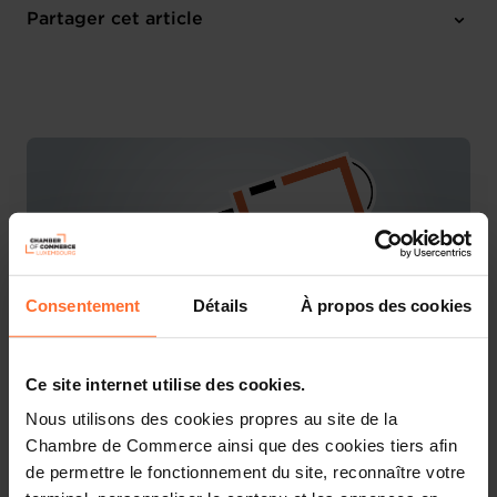
Mardi 21 Fév 2023
Partager cet article
10:00 - 12:00
Online workshop
Consentement
Détails
À propos des cookies
Ce site internet utilise des cookies.
Nous utilisons des cookies propres au site de la
You are starting a business from scratch or buying an
Chambre de Commerce ainsi que des cookies tiers afin
existing one in Luxembourg? Let’s get guided by the
de permettre le fonctionnement du site, reconnaître votre
advisors of the House of Entrepreneurship, the single
point of contact for entrepreneurs.