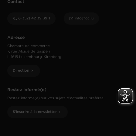
Contact
(+352) 42 39 39 1
info@cc.lu
Adresse
Chambre de commerce
7, rue Alcide de Gasperi
L-1615 Luxembourg-Kirchberg
Direction
Restez informé(e)
Restez informé(e) sur vos sujets d’actualités préférés.
S'inscrire à la newsletter