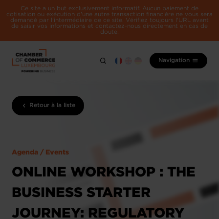
Ce site a un but exclusivement informatif. Aucun paiement de
cotisation ou exécution d'une autre transaction financière ne vous sera
demandé par l'intermédiaire de ce site. Vérifiez toujours l'URL avant
de saisir vos informations et contactez-nous directement en cas de
doute.
Navigation
Retour à la liste
Agenda / Events
ONLINE WORKSHOP : THE
BUSINESS STARTER
JOURNEY: REGULATORY