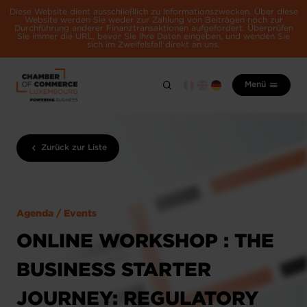
Diese Website dient ausschließlich zu Informationszwecken. Über diese
Website werden Sie weder zur Zahlung von Beiträgen noch zur
Durchführung anderer Finanztransaktionen aufgefordert. Überprüfen
Sie immer die URL, bevor Sie Ihre Daten eingeben, und wenden Sie
sich im Zweifelsfall direkt an uns.
Menü
Zurück zur Liste
Agenda / Events
ONLINE WORKSHOP : THE
BUSINESS STARTER
JOURNEY: REGULATORY