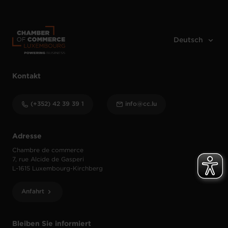
Kontakt
(+352) 42 39 39 1
info@cc.lu
Adresse
Chambre de commerce
7, rue Alcide de Gasperi
L-1615 Luxembourg-Kirchberg
Anfahrt
Bleiben Sie informiert