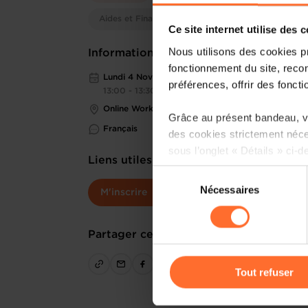
Aides et Financements
Ce site internet utilise des 
Nous utilisons des cookies p
Informations pratiques
fonctionnement du site, recon
Lundi 4 Nov 2024
préférences, offrir des foncti
13:00 - 13:30
Online Workshop
Grâce au présent bandeau, vo
Français
des cookies strictement néce
sous l’onglet « Détails » ci-d
Liens utiles
Sélection
Il est précisé que la navigati
Nécessaires
du
M'inscrire
sociaux, sauvegarde des préfé
consentement
cas de refus de tous les coo
Partager cet article
Vous avez la possibilité de m
gauche de chaque page.
Tout refuser
Pour de plus amples informat