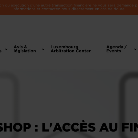
n ou exécution d'une autre transaction financière ne vous sera demandé par 
informations et contactez-nous directement en cas de doute.
Avis &
Luxembourg
Agenda /
s
législation
Arbitration Center
Events
HOP : L'ACCÈS AU F