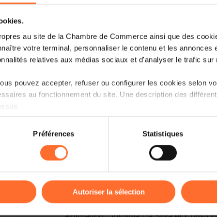
cookies.
ropres au site de la Chambre de Commerce ainsi que des cookies
naître votre terminal, personnaliser le contenu et les annonces 
onnalités relatives aux médias sociaux et d'analyser le trafic sur n
us pouvez accepter, refuser ou configurer les cookies selon vos
ssaires au fonctionnement du site. Une description des différen
Vous êtes entrepreneur et cherchez à fi
essus.
Découvrez les informations-clé sur l’acc
questions-réponses essentielles. Ce wo
on sur le site et certaines fonctionnalités (ex : lecture de vidéos,
Préférences
Statistiques
sommaire et des astuces pratiques pou
rences de lecture vidéo, personnalisation de l’affichage du site
financement, y compris les solutions d
kies ou des cookies non nécessaires.
Mutualité de Cautionnement.
odifier ou retirer votre consentement à tout moment en cliquant su
À la fin du workshop, une session de q
Autoriser la sélection
répondre à vos questions spécifiques.
ions sur la manière dont nous utilisons lescookies et sommes 
Animation : Virginia Da Silva et Christ