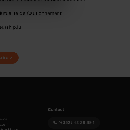
de protection des données
Mutualité de Cautionnement
urship.lu
crire
Contact
erce
(+352) 42 39 39 1
speri
-Kirchberg