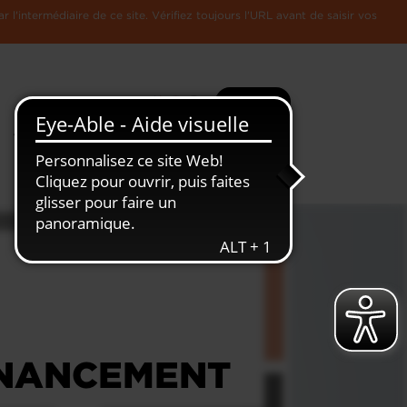
l'intermédiaire de ce site. Vérifiez toujours l'URL avant de saisir vos
Recherche
Plus
Toute
L'Economie
l'information
Luxembourgeoise
INANCEMENT