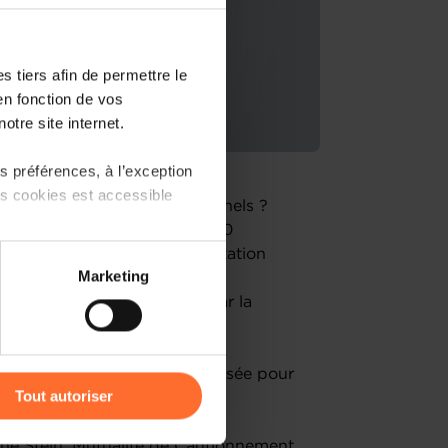
 tiers afin de permettre le
en fonction de vos
otre site internet.
 préférences, à l’exception
ts cookies est accessible
nancer vos projets professionnels ?
ès au financement à travers 10
rkshop vous offre une présentation
 partage sur les réseaux
Marketing
r naviguer dans le monde du
) peuvent être affectées en
e cautionnement proposées par la
r l’icône flottante en bas à
uestions-réponses sera organisée pour
Tout autoriser
amenés à traiter vos données
ophe Stein, Mutualité de Cautionnement