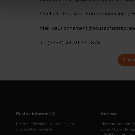
onsulter notre
Charte d’usage des cookies
et notre
Politique 
Contact : House of Entrepreneurship / 
Mail: cautionnement@houseofentreprene
T : (+352) 42 39 39 - 878
M'ins
Restez informé(e)
Adresse
Restez informé(e) sur vos sujets
Chambre de comm
d’actualités préférés.
7, rue Alcide de Ga
L-1615 Luxembourg