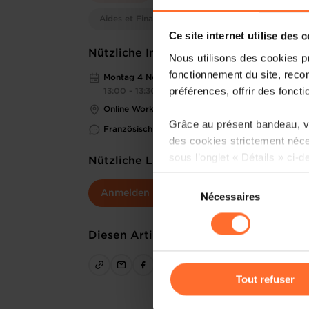
Aides et Financements
Ce site internet utilise des 
Nützliche Informationen
Nous utilisons des cookies p
fonctionnement du site, recon
Montag 4 Nov 2024
préférences, offrir des foncti
13:00 - 13:30
Online Workshop
Grâce au présent bandeau, vo
Französisch
des cookies strictement néce
sous l’onglet « Détails » ci-d
Nützliche Links
Sélection
Il est précisé que la navigati
Anmelden
Nécessaires
du
sociaux, sauvegarde des préfé
consentement
cas de refus de tous les coo
Diesen Artikel teilen
Vous avez la possibilité de m
gauche de chaque page.
Tout refuser
Pour de plus amples informat