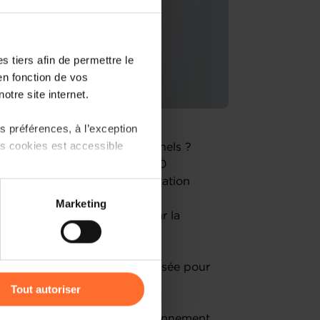
 tiers afin de permettre le
en fonction de vos
otre site internet.
 préférences, à l’exception
ts cookies est accessible
nancer vos projets professionnels ?
ès au financement à travers 10
rkshop vous offre une présentation
 partage sur les réseaux
r naviguer dans le monde du
Marketing
) peuvent être affectées en
e cautionnement proposées par la
r l’icône flottante en bas à
uestions-réponses sera organisée pour
Tout autoriser
amenés à traiter vos données
ophe Stein, Mutualité de Cautionnement