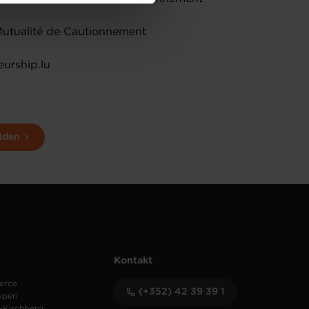
de protection des données
Mutualité de Cautionnement
urship.lu
lden
Kontakt
erce
(+352) 42 39 39 1
speri
-Kirchberg