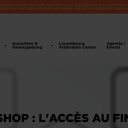
e Website werden Sie weder zur Zahlung von Beiträgen noch zur Durchführu
bevor Sie Ihre Daten eingeben, und wenden Sie sich im Zweifelsfall direkt a
Gutachten &
Luxembourg
Agenda /
Gesetzgebung
Arbitration Center
Events
HOP : L'ACCÈS AU F