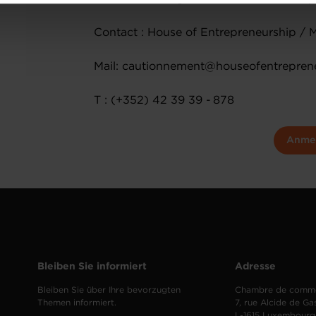
onsulter notre
Charte d’usage des cookies
et notre
Politique 
Contact : House of Entrepreneurship / 
Mail: cautionnement@houseofentreprene
T : (+352) 42 39 39 - 878
Anme
Bleiben Sie informiert
Adresse
Bleiben Sie über Ihre bevorzugten
Chambre de comm
Themen informiert.
7, rue Alcide de Ga
L-1615 Luxembourg