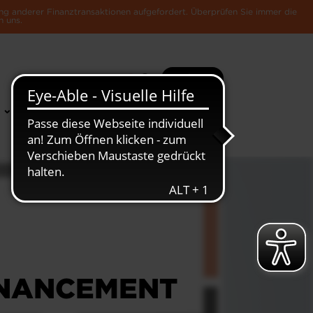
ng anderer Finanztransaktionen aufgefordert. Überprüfen Sie immer die
n uns.
Suche
Mehr
News &
Die Luxemburger
Publikationen
Wirtschaft
INANCEMENT