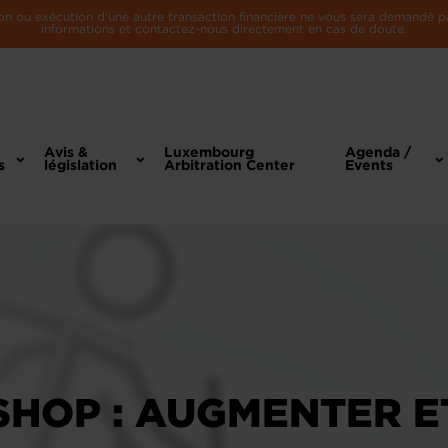
n ou exécution d'une autre transaction financière ne vous sera demandé par 
informations et contactez-nous directement en cas de doute.
Avis &
Luxembourg
Agenda /
s
législation
Arbitration Center
Events
HOP : AUGMENTER E