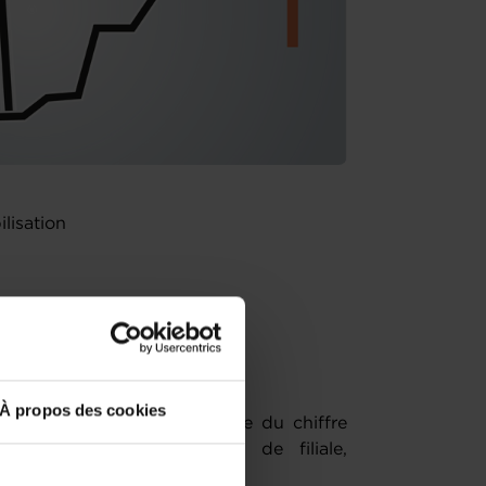
ilisation
 ?
À propos des cookies
: augmentation significative du chiffre
ux marchés, R&D, création de filiale,