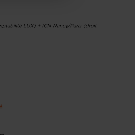
tabilité LUX) + ICN Nancy/Paris (droit
u
---