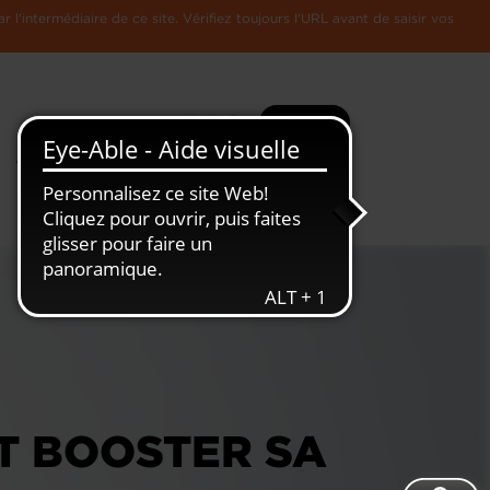
l'intermédiaire de ce site. Vérifiez toujours l'URL avant de saisir vos
Recherche
Plus
Toute
L'Economie
l'information
Luxembourgeoise
T BOOSTER SA