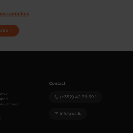
personnelles
crire
Contact
erce
(+352) 42 39 39 1
speri
-Kirchberg
info@cc.lu