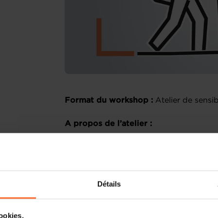
Format du workshop :
Atelier de sensib
A propos de l’atelier :
Comment booster sa trésorerie :
face au contexte économique actuel
Détails
dans le cadre d’un développement 
d’affaires, recherche de nouvea
succursale, acquisition / fusion
cookies.