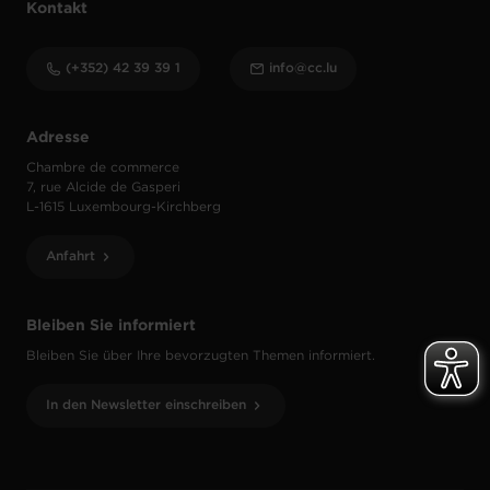
Kontakt
(+352) 42 39 39 1
info@cc.lu
Adresse
Chambre de commerce
7, rue Alcide de Gasperi
L-1615 Luxembourg-Kirchberg
Anfahrt
Bleiben Sie informiert
Bleiben Sie über Ihre bevorzugten Themen informiert.
In den Newsletter einschreiben