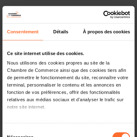
Comment booster sa trésorerie :
face au contexte économique actuel ?
Consentement
Détails
À propos des cookies
dans le cadre d’un développement : augmentation
significative du chiffre d’affaires, recherche de
nouveaux marchés, R&D, création de filiale,
succursale, acquisition / fusion
Ce site internet utilise des cookies.
Nous utilisons des cookies propres au site de la
Tel est le défi des dirigeants d’entreprises.
Chambre de Commerce ainsi que des cookies tiers afin
de permettre le fonctionnement du site, reconnaître votre
Plan de la session :
terminal, personnaliser le contenu et les annonces en
fonction de vos préférences, offrir des fonctionnalités
Introduction
relatives aux médias sociaux et d'analyser le trafic sur
Le processus d’optimisation de la trésorerie
notre site internet.
Les leviers d’optimisation de la trésorerie via les
Grâce au présent bandeau, vous pouvez accepter,
différents postes du bilan
refuser ou configurer les cookies selon vos préférences,
Sélection
Conclusions
à l’exception des cookies strictement nécessaires au
Nécessaires