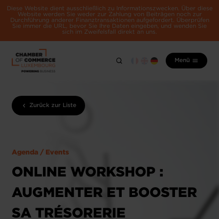
Diese Website dient ausschließlich zu Informationszwecken. Über diese
Website werden Sie weder zur Zahlung von Beiträgen noch zur
Durchführung anderer Finanztransaktionen aufgefordert. Überprüfen
Sie immer die URL, bevor Sie Ihre Daten eingeben, und wenden Sie
sich im Zweifelsfall direkt an uns.
Menü
Zurück zur Liste
Agenda / Events
ONLINE WORKSHOP :
AUGMENTER ET BOOSTER
SA TRÉSORERIE