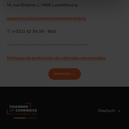
Charte d’usage des cookies
et notre
Politique de
14, rue Erasme, L-1468 Luxembourg
protection des données personnelles
.
support(at)houseofentrepreneurship.lu
T: (+352) 42 39 39 - 850
-----------------------------------------------
Politique de protection des données personnelles
Anmelden