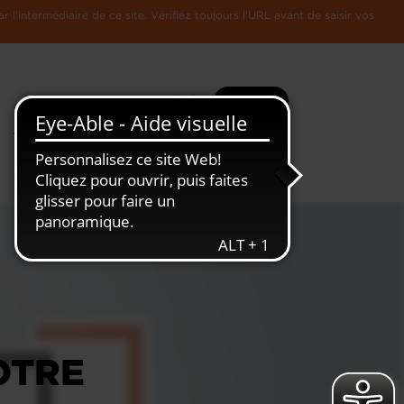
l'intermédiaire de ce site. Vérifiez toujours l'URL avant de saisir vos
Recherche
Plus
Toute
L'Economie
l'information
Luxembourgeoise
OTRE