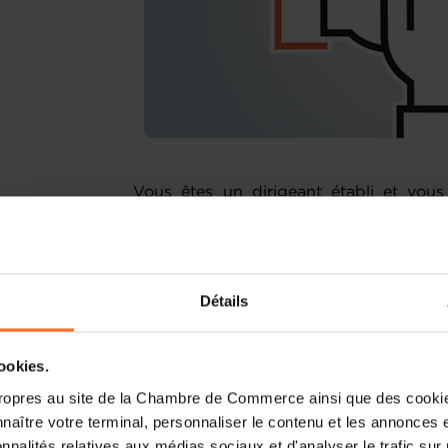
Vous êtes un dirigeant établi et vou
entreprise ? Vous souhaitez construire
à votre entreprise ou la gérer d'une
questionnez face à certaines problématiq
Détails
Si vous souhaitez développer, optimiser
Entrepreneurship vous aide à faire le po
à déterminer les actions prioritaires à
cookies.
vous proposant un accompagnement sur 
ropres au site de la Chambre de Commerce ainsi que des cookies
naître votre terminal, personnaliser le contenu et les annonces 
Grâce à des ateliers de coaching collect
onnalités relatives aux médias sociaux et d'analyser le trafic sur n