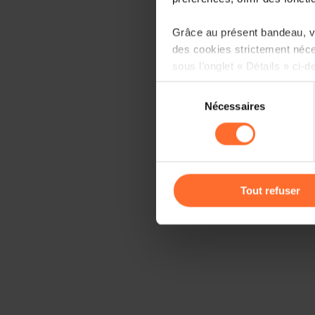
Grâce au présent bandeau, vo
des cookies strictement néce
sous l’onglet « Détails » ci-d
Sélection
Il est précisé que la navigati
Nécessaires
du
sociaux, sauvegarde des préfé
consentement
cas de refus de tous les coo
Vous avez la possibilité de m
gauche de chaque page.
Tout refuser
Pour de plus amples informat
personnelles, vous pouvez c
personnelles
.