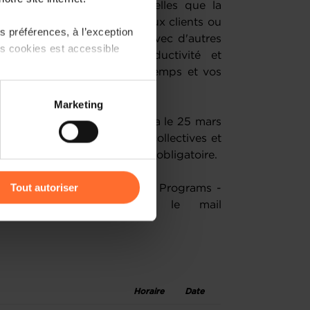
thématiques essentielles telles que la
on, l'identification de nouveaux clients ou
 préférences, à l’exception
es, vous pourrez échanger avec d'autres
ts cookies est accessible
pour accroître votre productivité et
t en gérant au mieux votre temps et vos
 partage sur les réseaux
Marketing
) peuvent être affectées en
z votre entreprise" démarrera le 25 mars
 Il se compose de sessions collectives et
ipation à tous les ateliers est obligatoire.
r l’icône flottante en bas à
Tout autoriser
ès que possible l'équipe SME Programs -
Entrepreneurship, via le mail
amenés à traiter vos données
de protection des données
Horaire
Date