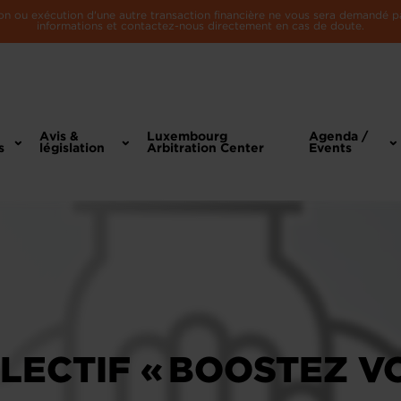
n ou exécution d'une autre transaction financière ne vous sera demandé par 
informations et contactez-nous directement en cas de doute.
Avis &
Luxembourg
Agenda /
s
législation
Arbitration Center
Events
LECTIF « BOOSTEZ V