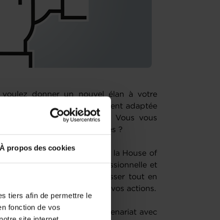
s voulez donner un nouvel élan à votre
 une stratégie de développement adaptée
 manière plus performante ? Vous vous
ues ou difficultés récurrentes ?
À propos des cookies
 ou redresser votre business, la House of
int sur votre situation professionnelle et
 mettre en place pour progresser tout en
mesure afin de concrétiser vos actions.
 tiers afin de permettre le
en fonction de vos
if gratuits, organisés en partenariat avec
otre site internet.