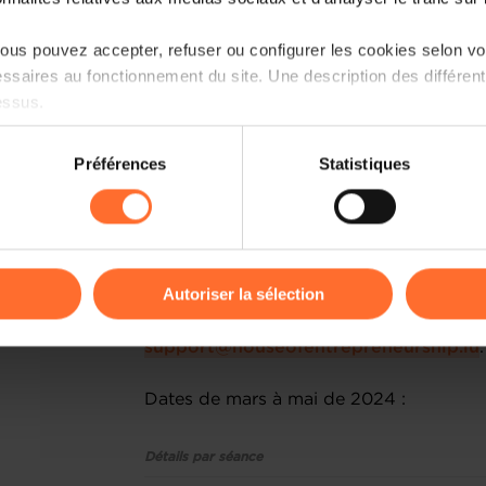
la House of Training et abordant des 
stratégie, le management, la digitalisati
us pouvez accepter, refuser ou configurer les cookies selon vos
les stratégies d'augmentation des vent
ssaires au fonctionnement du site. Une description des différen
entrepreneurs et avec des experts 
essus.
augmenter votre chiffre d’affaires tou
priorités.
on sur le site et certaines fonctionnalités (ex : lecture de vidéos,
Préférences
Statistiques
rences de lecture vidéo, personnalisation de l’affichage du site
Le prochain cycle de formation "Booste
kies ou des cookies non nécessaires.
2024 et s'étalera jusqu’au 21 mai 2024.
individuelles. Veuillez noter que la partic
odifier ou retirer votre consentement à tout moment en cliquant su
Autoriser la sélection
En cas d'intérêt, merci de contacter d
Development de la House of 
ions sur la manière dont nous utilisons lescookies et sommes 
support@houseofentrepreneurship.lu
.
onsulter notre
Charte d’usage des cookies
et notre
Politique 
Dates de mars à mai de 2024 :
Détails par séance