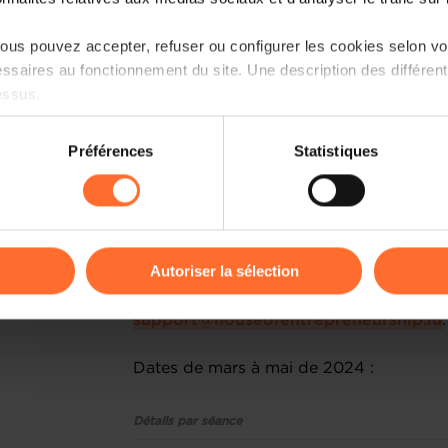
la House of Training et abordant des 
stratégie, le management, la digitalisati
us pouvez accepter, refuser ou configurer les cookies selon vos
les stratégies d'augmentation des vent
ssaires au fonctionnement du site. Une description des différen
entrepreneurs et avec des experts 
essus.
augmenter votre chiffre d’affaires tou
priorités.
on sur le site et certaines fonctionnalités (ex : lecture de vidéos,
Préférences
Statistiques
rences de lecture vidéo, personnalisation de l’affichage du site
Le prochain cycle de formation "Booste
kies ou des cookies non nécessaires.
2024 et s'étalera jusqu’au 21 mai 2024.
individuelles. Veuillez noter que la partic
odifier ou retirer votre consentement à tout moment en cliquant su
Autoriser la sélection
En cas d'intérêt, merci de contacter d
Development de la House of 
ions sur la manière dont nous utilisons lescookies et sommes 
support@houseofentrepreneurship.lu
.
onsulter notre
Charte d’usage des cookies
et notre
Politique 
Dates de mars à mai de 2024 :
Détails par séance