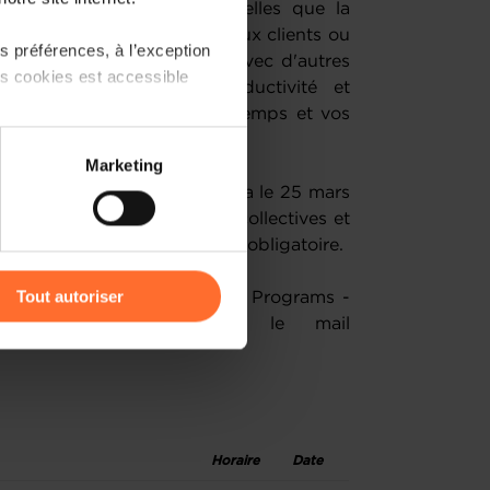
thématiques essentielles telles que la
on, l'identification de nouveaux clients ou
 préférences, à l’exception
es, vous pourrez échanger avec d'autres
ts cookies est accessible
pour accroître votre productivité et
t en gérant au mieux votre temps et vos
 partage sur les réseaux
Marketing
) peuvent être affectées en
z votre entreprise" démarrera le 25 mars
 Il se compose de sessions collectives et
ipation à tous les ateliers est obligatoire.
r l’icône flottante en bas à
Tout autoriser
ès que possible l'équipe SME Programs -
Entrepreneurship, via le mail
amenés à traiter vos données
de protection des données
Horaire
Date