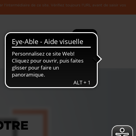
l'intermédiaire de ce site. Vérifiez toujours l'URL avant de saisir vos
Recherche
Plus
Toute
L'Economie
l'information
Luxembourgeoise
OTRE