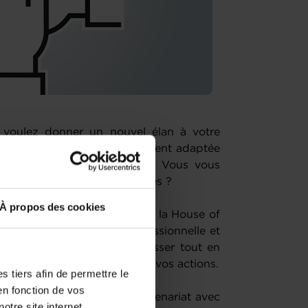
s voulez donner un nouvel élan à votre
 une stratégie de développement adaptée
 manière plus performante ? Vous vous
ues ou difficultés récurrentes ?
À propos des cookies
 ou redresser votre business, la House of
int sur votre situation professionnelle et
 mettre en place pour progresser tout en
mesure afin de concrétiser vos actions.
 tiers afin de permettre le
en fonction de vos
if gratuits, organisés en partenariat avec
otre site internet.