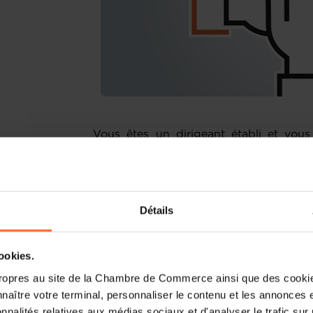
Vous êtes un dirigeant établi et vou
entreprise ? Vous souhaitez construire
à votre entreprise ou la gérer d'une
questionnez face à certaines problématiq
Détails
Si vous souhaitez développer, optimiser
Entrepreneurship vous aide à faire le po
à déterminer les actions prioritaires à
cookies.
vous proposant un accompagnement sur 
ropres au site de la Chambre de Commerce ainsi que des cookies
naître votre terminal, personnaliser le contenu et les annonces 
Grâce à des ateliers de coaching collect
onnalités relatives aux médias sociaux et d'analyser le trafic sur n