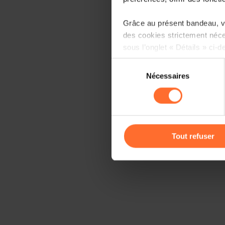
Grâce au présent bandeau, vo
des cookies strictement néce
sous l’onglet « Détails » ci-d
Sélection
Il est précisé que la navigati
Nécessaires
du
sociaux, sauvegarde des préfé
consentement
cas de refus de tous les coo
Vous avez la possibilité de m
gauche de chaque page.
Tout refuser
Pour de plus amples informat
personnelles, vous pouvez c
personnelles
.