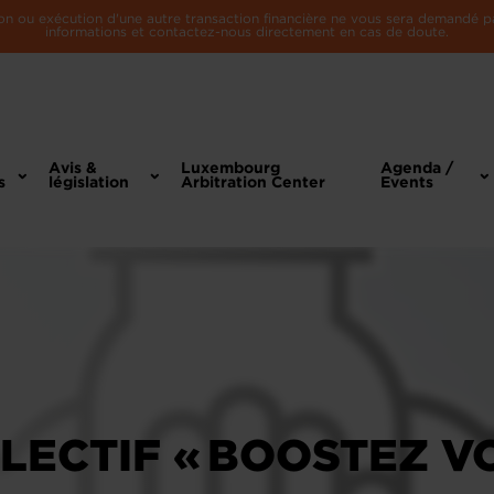
n ou exécution d'une autre transaction financière ne vous sera demandé par 
informations et contactez-nous directement en cas de doute.
Avis &
Luxembourg
Agenda /
s
législation
Arbitration Center
Events
LECTIF « BOOSTEZ V