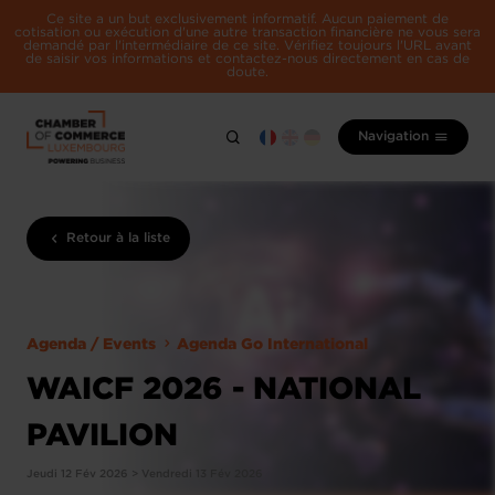
Ce site a un but exclusivement informatif. Aucun paiement de
cotisation ou exécution d'une autre transaction financière ne vous sera
demandé par l'intermédiaire de ce site. Vérifiez toujours l'URL avant
de saisir vos informations et contactez-nous directement en cas de
doute.
Navigation
Retour à la liste
Agenda / Events
Agenda Go International
WAICF 2026 - NATIONAL
PAVILION
Jeudi 12 Fév 2026 > Vendredi 13 Fév 2026