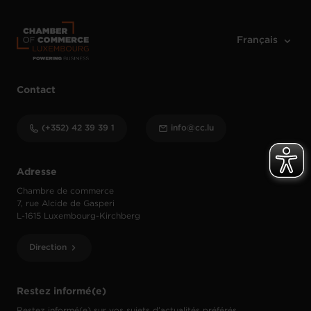
Contact
(+352) 42 39 39 1
info@cc.lu
Adresse
Chambre de commerce
7, rue Alcide de Gasperi
L-1615 Luxembourg-Kirchberg
Direction
Restez informé(e)
Restez informé(e) sur vos sujets d’actualités préférés.