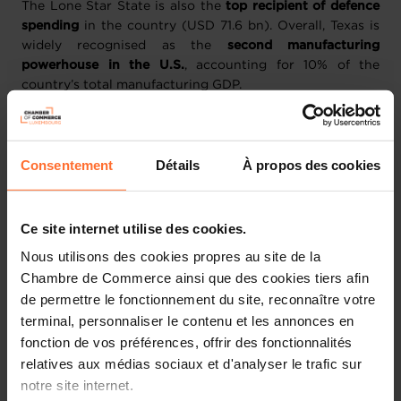
The Lone Star State is also the
top recipient of defence
spending
in the country (USD 71.6 bn). Overall, Texas is
widely recognised as the
second manufacturing
powerhouse in the U.S.
, accounting for 10% of the
country’s total manufacturing GDP.
As for California, its Silicon Valley is home to many of the
world’s leading
tech and IT companies
, which are
Consentement
Détails
À propos des cookies
increasingly exploring
intersections between AI and
national security
, thereby strengthening their ties with
the defence industry. The State
ranks 3rd nationwide in
defence spending
with USD 60.8 billion and is the
largest
Ce site internet utilise des cookies.
manufacturing state.
Nous utilisons des cookies propres au site de la
Chambre de Commerce ainsi que des cookies tiers afin
When?
6 - 11 October 2025
de permettre le fonctionnement du site, reconnaître votre
Where?
Texas (Austin) & California (San Francisco)
terminal, personnaliser le contenu et les annonces en
Why?
Find more information in our country sheet
fonction de vos préférences, offrir des fonctionnalités
relatives aux médias sociaux et d'analyser le trafic sur
The programme of the trade mission will include:
notre site internet.