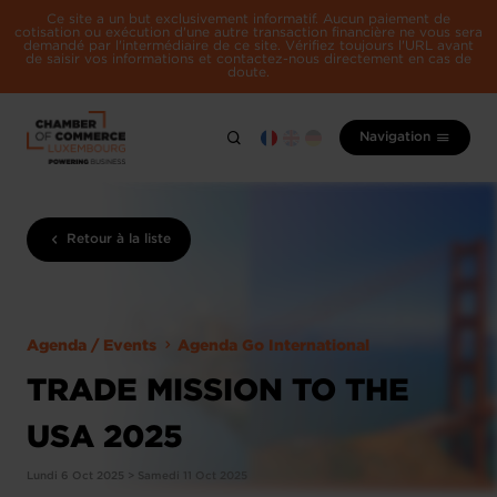
Ce site a un but exclusivement informatif. Aucun paiement de
cotisation ou exécution d'une autre transaction financière ne vous sera
demandé par l'intermédiaire de ce site. Vérifiez toujours l'URL avant
de saisir vos informations et contactez-nous directement en cas de
doute.
Navigation
Retour à la liste
Agenda / Events
Agenda Go International
TRADE MISSION TO THE
USA 2025
Lundi 6 Oct 2025 > Samedi 11 Oct 2025