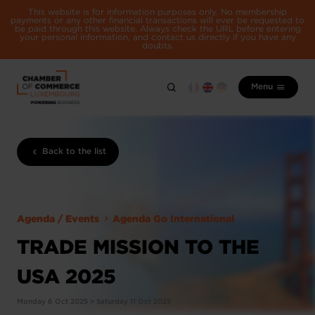
This website is for information purposes only. No membership
payments or any other financial transactions will ever be requested to
be paid through this website. Always check the URL before entering
your personal information, and contact us directly if you have any
doubts.
Menu
Back to the list
Agenda / Events
Agenda Go International
TRADE MISSION TO THE
USA 2025
Monday 6 Oct 2025 > Saturday 11 Oct 2025