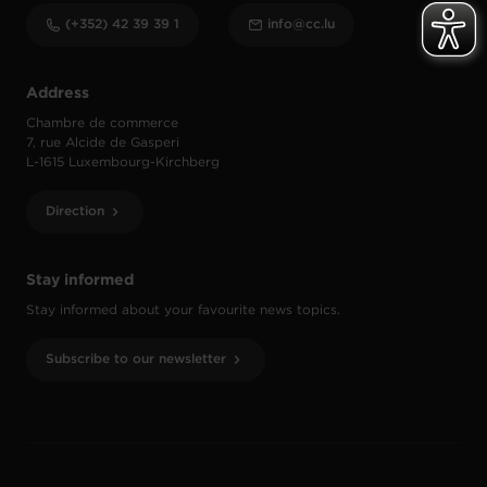
(+352) 42 39 39 1
info@cc.lu
Address
Chambre de commerce
7, rue Alcide de Gasperi
L-1615 Luxembourg-Kirchberg
Direction
Stay informed
Stay informed about your favourite news topics.
Subscribe to our newsletter