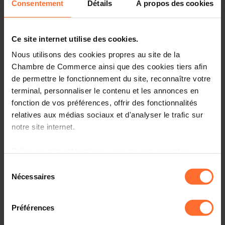
Consentement
Détails
À propos des cookies
ecosystem.
Turin stands as the historic centre of Italy’s automotive
Ce site internet utilise des cookies.
industry and a major aerospace hub, while Brescia ranks
among the country’s most industrialised provinces,
Nous utilisons des cookies propres au site de la
hosting leading companies in advanced manufacturing.
Chambre de Commerce ainsi que des cookies tiers afin
de permettre le fonctionnement du site, reconnaître votre
Date:
18-21 May 2026
terminal, personnaliser le contenu et les annonces en
Place:
Brescia & Turin, Italy
fonction de vos préférences, offrir des fonctionnalités
relatives aux médias sociaux et d'analyser le trafic sur
The mission programme will focus on space, defence,
notre site internet.
automotive and digital technologies and will include:
Grâce au présent bandeau, vous pouvez accepter,
a business forum and B2B meetings in Brescia and
refuser ou configurer les cookies selon vos préférences,
Turin
Sélection
à l’exception des cookies strictement nécessaires au
Nécessaires
du
networking receptions
fonctionnement du site. Une description des différents
consentement
company/incubator visits
cookies est accessible sous l’onglet « Détails » ci-
Préférences
a visit to Politecnico di Torino.
dessus.