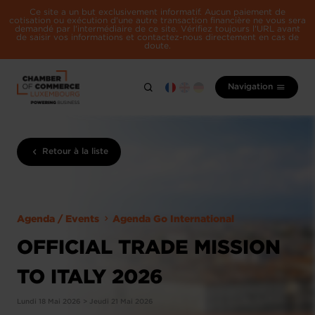
Ce site a un but exclusivement informatif. Aucun paiement de
cotisation ou exécution d'une autre transaction financière ne vous sera
demandé par l'intermédiaire de ce site. Vérifiez toujours l'URL avant
de saisir vos informations et contactez-nous directement en cas de
doute.
Navigation
Retour à la liste
Agenda / Events
Agenda Go International
OFFICIAL TRADE MISSION
TO ITALY 2026
Lundi 18 Mai 2026 > Jeudi 21 Mai 2026