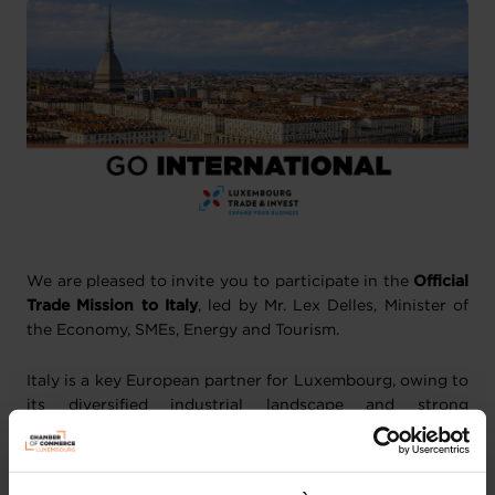
We are pleased to invite you to participate in the
Official
Trade Mission to Italy
, led by Mr. Lex Delles, Minister of
the Economy, SMEs, Energy and Tourism.
Italy is a key European partner for Luxembourg, owing to
its diversified industrial landscape and strong
manufacturing base. In this context, the mission will
focus on Turin and Brescia, two major industrial hubs at
the heart of Italy’s automotive, defence and high-tech