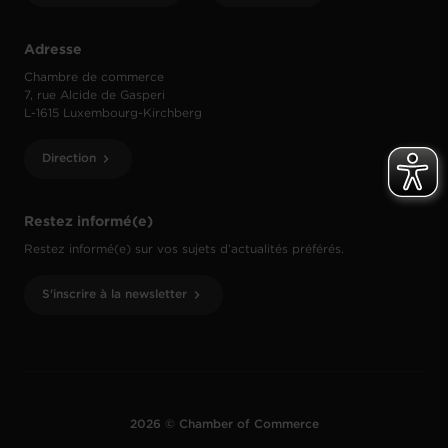
Adresse
Chambre de commerce
7, rue Alcide de Gasperi
L-1615 Luxembourg-Kirchberg
Direction
Restez informé(e)
Restez informé(e) sur vos sujets d’actualités préférés.
S'inscrire à la newsletter
2026 © Chamber of Commerce