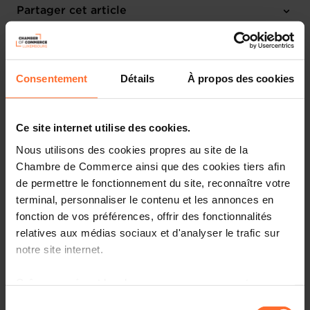
Mercredi 3 Nov 2027 > Vendredi 5 Nov 2027
Partager cet article
Barcelona (ES)
Anglais
Consentement
Détails
À propos des cookies
Ce site internet utilise des cookies.
Nous utilisons des cookies propres au site de la
Chambre de Commerce ainsi que des cookies tiers afin
de permettre le fonctionnement du site, reconnaître votre
terminal, personnaliser le contenu et les annonces en
fonction de vos préférences, offrir des fonctionnalités
relatives aux médias sociaux et d'analyser le trafic sur
notre site internet.
More information about Smart City Expo World Congress
can be found
HERE
.
Grâce au présent bandeau, vous pouvez accepter,
refuser ou configurer les cookies selon vos préférences,
Sélection
Details about the national pavilion will be available on