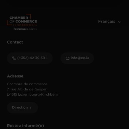
Charte d’usage des cookies
et notre
Politique de
protection des données personnelles
.
Contact
(+352) 42 39 39 1
info@cc.lu
Adresse
Chambre de commerce
7, rue Alcide de Gasperi
L-1615 Luxembourg-Kirchberg
Direction
Restez informé(e)