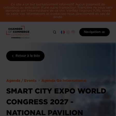
Ce site a un but exclusivement informatif. Aucun paiement de
cotisation ou exécution d'une autre transaction financière ne vous sera
demandé par l'intermédiaire de ce site. Vérifiez toujours l'URL avant
de saisir vos informations et contactez-nous directement en cas de
doute.
Navigation
Retour à la liste
Agenda / Events
Agenda Go International
SMART CITY EXPO WORLD
CONGRESS 2027 -
NATIONAL PAVILION