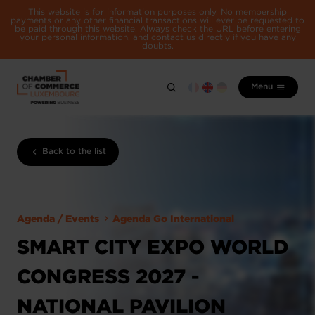
This website is for information purposes only. No membership
payments or any other financial transactions will ever be requested to
be paid through this website. Always check the URL before entering
your personal information, and contact us directly if you have any
doubts.
Menu
Back to the list
Agenda / Events
Agenda Go International
SMART CITY EXPO WORLD
CONGRESS 2027 -
NATIONAL PAVILION