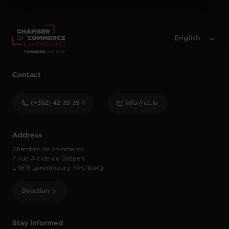
Charte d’usage des cookies
et notre
Politique de
protection des données personnelles
.
Contact
(+352) 42 39 39 1
info@cc.lu
Address
Chambre de commerce
7, rue Alcide de Gasperi
L-1615 Luxembourg-Kirchberg
Direction
Stay informed