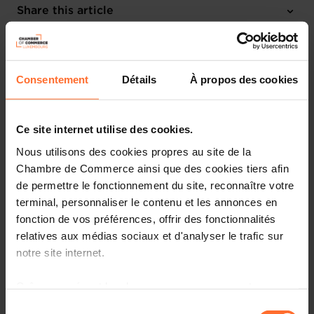
Wednesday 3 Nov 2027 > Friday 5 Nov 2027
Share this article
Barcelona (ES)
English
Consentement
Détails
À propos des cookies
Ce site internet utilise des cookies.
Nous utilisons des cookies propres au site de la
Chambre de Commerce ainsi que des cookies tiers afin
de permettre le fonctionnement du site, reconnaître votre
terminal, personnaliser le contenu et les annonces en
fonction de vos préférences, offrir des fonctionnalités
relatives aux médias sociaux et d'analyser le trafic sur
notre site internet.
More information about Smart City Expo World Congress
can be found
HERE
.
Grâce au présent bandeau, vous pouvez accepter,
refuser ou configurer les cookies selon vos préférences,
Sélection
Details about the national pavilion will be available on