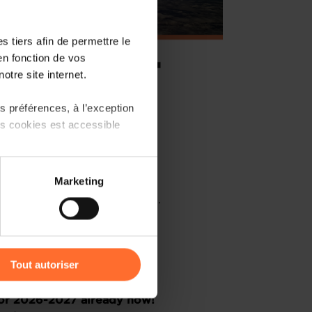
 tiers afin de permettre le
en fonction de vos
otre site internet.
 préférences, à l’exception
ts cookies est accessible
ir Show can be found
here.
 partage sur les réseaux
Marketing
) peuvent être affectées en
be available on this page soon.
elow to mark your interest:
r l’icône flottante en bas à
Tout autoriser
amenés à traiter vos données
 for 2026-2027 already now!
de protection des données