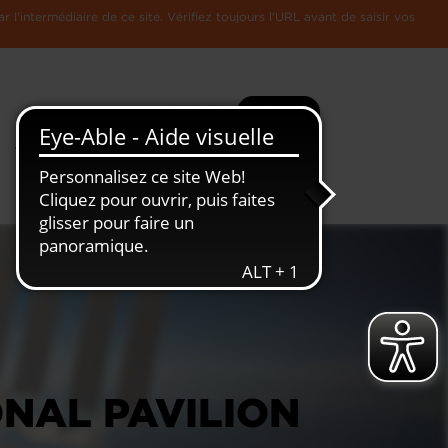
l'intermédiaire de ce site. Vérifiez toujours l'URL avant de saisir vos
Recherche
Plus
Toute
L'Economie
l'information
Luxembourgeoise
ONAL PAVILION