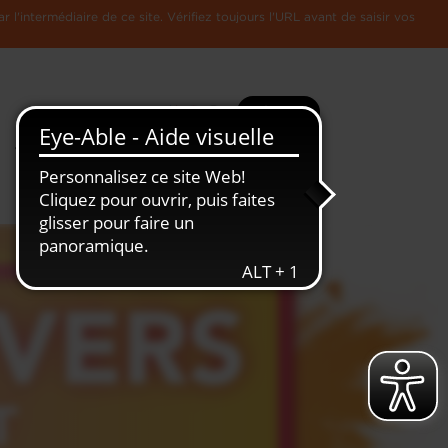
l'intermédiaire de ce site. Vérifiez toujours l'URL avant de saisir vos
Recherche
Plus
Toute
L'Economie
l'information
Luxembourgeoise