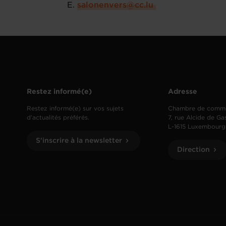
E. ​
salonenvers@cc.lu
​
Restez informé(e)
Adresse
Restez informé(e) sur vos sujets
Chambre de comm
d’actualités préférés.
7, rue Alcide de Ga
L-1615 Luxembourg
S'inscrire à la newsletter
Direction