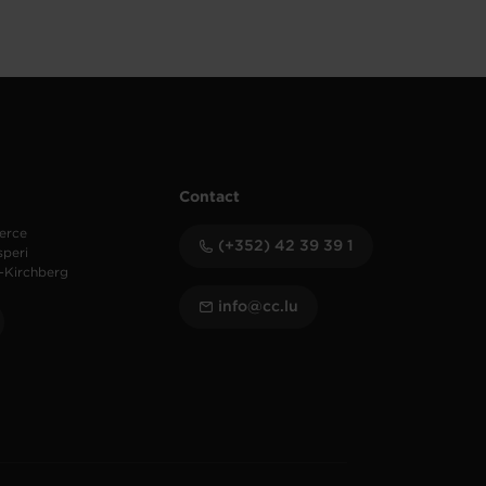
Contact
erce
(+352) 42 39 39 1
speri
-Kirchberg
info@cc.lu