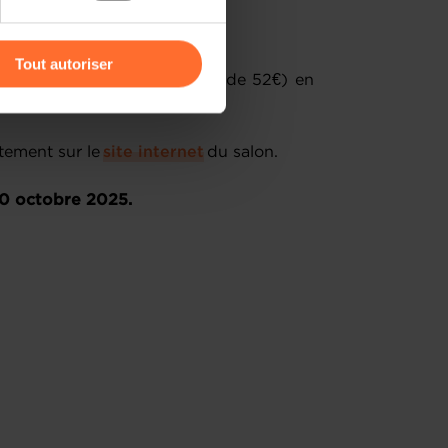
r l’icône flottante en bas à
ger), Thionville (F)
Tout autoriser
arif avantageux (36€ au lieu de 52€) en ​
amenés à traiter vos données
 promotionnel spécifique.
de protection des données
ement sur le ​
site internet
​ du salon.
10 octobre 2025.
s