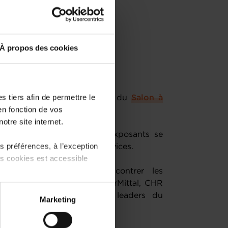
À propos des cookies
 tiers afin de permettre le
 participer à la 30e édition du ​
Salon à
en fonction de vos
otre site internet.
riginal et inversé où les exposants se
 préférences, à l’exception
ésenter leurs produits et services.
ts cookies est accessible
ux l’opportunité de rencontrer les
 de l’industrie (EDF, ArcelorMittal, CHR
 partage sur les réseaux
 Cockerill,..) ainsi que des leaders du
Marketing
) peuvent être affectées en
anque et des services.