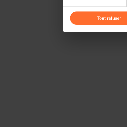
Vous avez la possibilité de m
gauche de chaque page.
Tout refuser
Pour de plus amples informat
personnelles, vous pouvez c
personnelles
.