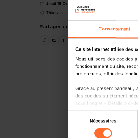
Jeudi 16 Oct 2025
Thionville
Partager cet article
Consentement
Ce site internet utilise des 
Nous utilisons des cookies p
fonctionnement du site, recon
préférences, offrir des foncti
Grâce au présent bandeau, vo
des cookies strictement néce
sous l’onglet « Détails » ci-d
Sélection
Il est précisé que la navigati
Nécessaires
du
sociaux, sauvegarde des préfé
consentement
cas de refus de tous les coo