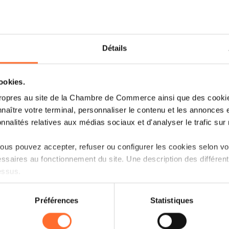
Détails
TOUT SUR LE SALON
cookies.
ropres au site de la Chambre de Commerce ainsi que des cookies
Nous avons le plaisir de vous inviter à
naître votre terminal, personnaliser le contenu et les annonces 
l’Envers
​, qui se tiendra à Thionville.
onnalités relatives aux médias sociaux et d'analyser le trafic sur n
Ce salon B2B repose sur un concept o
us pouvez accepter, refuser ou configurer les cookies selon vos
mettent à l’écoute des visiteurs venus pr
ssaires au fonctionnement du site. Une description des différen
essus.
Cet événement offre aux commercia
responsables d’achats des poids lourds
on sur le site et certaines fonctionnalités (ex : lecture de vidéos,
Metz-Thionville, Saarstahl Rail, John
Préférences
Statistiques
rences de lecture vidéo, personnalisation de l’affichage du site
commerce, du domaine médical, de la b
kies ou des cookies non nécessaires.