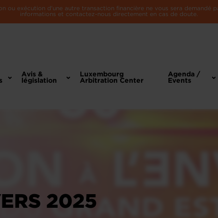
n ou exécution d'une autre transaction financière ne vous sera demandé par 
informations et contactez-nous directement en cas de doute.
Avis &
Luxembourg
Agenda /
s
législation
Arbitration Center
Events
VERS 2025