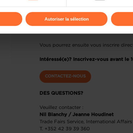
Quand ?
16 octobre 2025
odifier ou retirer votre consentement à tout moment en cliquant su
Où ?
SPOT (anciennement Salle Jean Bur
Autoriser la sélection
Les visiteurs pourront bénéficier d’un t
ions sur la manière dont nous utilisons lescookies et sommes 
nous contactant
​ pour obtenir un code
onsulter notre
Charte d’usage des cookies
et notre
Politique 
Vous pourrez ensuite vous inscrire direct
Intéressé(e)? Inscrivez-vous avant le 
CONTACTEZ-NOUS
DES QUESTIONS?
Veuillez contacter :
Nil Blanchy / Jeanne Houdinet
Trade Fairs Service, International Affair
T. +352 42 39 39 360