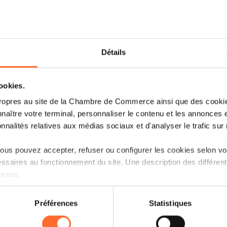
Détails
TOUT SUR LE SALON
cookies.
Nous avons le plaisir de vous inviter à
ropres au site de la Chambre de Commerce ainsi que des cookies
l’Envers
​, qui se tiendra à Thionville.
naître votre terminal, personnaliser le contenu et les annonces 
onnalités relatives aux médias sociaux et d'analyser le trafic sur n
Ce salon B2B repose sur un concept o
mettent à l’écoute des visiteurs venus pr
us pouvez accepter, refuser ou configurer les cookies selon vos
ssaires au fonctionnement du site. Une description des différen
Cet événement offre aux commercia
essus.
responsables d’achats des poids lourds
Metz-Thionville, Saarstahl Rail, John
on sur le site et certaines fonctionnalités (ex : lecture de vidéos,
Préférences
Statistiques
commerce, du domaine médical, de la b
rences de lecture vidéo, personnalisation de l’affichage du site
kies ou des cookies non nécessaires.