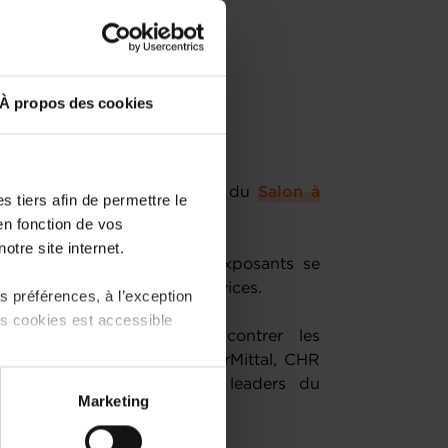
À propos des cookies
 participer à la 30e édition du ​
Salon à
 tiers afin de permettre le
en fonction de vos
otre site internet.
riginal et inversé où les exposants se
ésenter leurs produits et services.
 préférences, à l’exception
ts cookies est accessible
ux l’opportunité de rencontrer les
 de l’industrie (EDF, ArcelorMittal, CHR
 Cockerill,..) ainsi que des leaders du
 partage sur les réseaux
Marketing
anque et des services.
) peuvent être affectées en