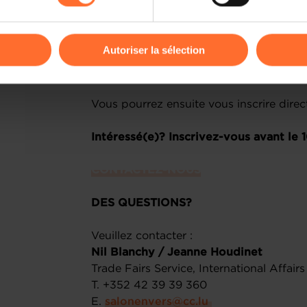
Quand ?
16 octobre 2025
Où ?
SPOT (anciennement Salle Jean Bur
odifier ou retirer votre consentement à tout moment en cliquant su
Autoriser la sélection
Les visiteurs pourront bénéficier d’un t
nous contactant
​ pour obtenir un code
ions sur la manière dont nous utilisons lescookies et sommes 
onsulter notre
Charte d’usage des cookies
et notre
Politique 
Vous pourrez ensuite vous inscrire direct
Intéressé(e)? Inscrivez-vous avant le 
CONTACTEZ-NOUS
DES QUESTIONS?
Veuillez contacter :
Nil Blanchy / Jeanne Houdinet
Trade Fairs Service, International Affair
T. +352 42 39 39 360
E. ​
salonenvers@cc.lu
​