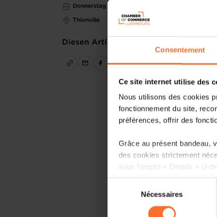
Donnerstag 16 Okt 2025
Thionville
Diesen Artikel teilen
Consentement
Ce site internet utilise des 
Nous utilisons des cookies p
fonctionnement du site, recon
préférences, offrir des foncti
Grâce au présent bandeau, vo
des cookies strictement néce
sous l’onglet « Détails » ci-d
Sélection
Il est précisé que la navigati
Nécessaires
du
sociaux, sauvegarde des préfé
consentement
cas de refus de tous les coo