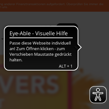
ng anderer Finanztransaktionen aufgefordert. Überprüfen Sie immer die
n uns.
Suche
Mehr
News &
Die Luxemburger
Publikationen
Wirtschaft