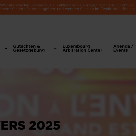
e Website werden Sie weder zur Zahlung von Beiträgen noch zur Durchführu
bevor Sie Ihre Daten eingeben, und wenden Sie sich im Zweifelsfall direkt a
Gutachten &
Luxembourg
Agenda /
Gesetzgebung
Arbitration Center
Events
VERS 2025