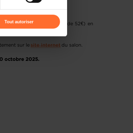
ger), Thionville (F)
r l’icône flottante en bas à
Tout autoriser
arif avantageux (36€ au lieu de 52€) en ​
 promotionnel spécifique.
amenés à traiter vos données
de protection des données
ement sur le ​
site internet
​ du salon.
10 octobre 2025.
s