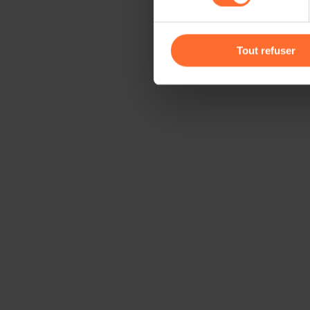
Vous avez la possibilité de m
gauche de chaque page.
Tout refuser
Pour de plus amples informat
personnelles, vous pouvez c
personnelles
.