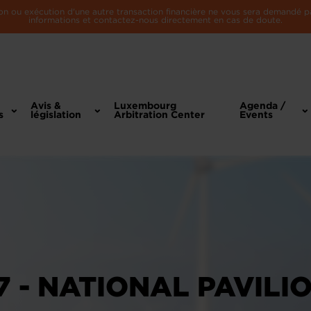
n ou exécution d'une autre transaction financière ne vous sera demandé par 
informations et contactez-nous directement en cas de doute.
Avis &
Luxembourg
Agenda /
s
législation
Arbitration Center
Events
 - NATIONAL PAVILI