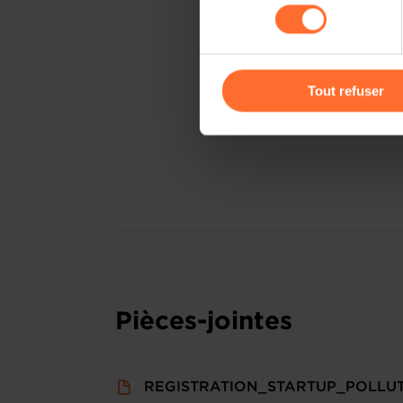
consentement
cas de refus de tous les coo
Vous avez la possibilité de m
gauche de chaque page.
Tout refuser
Pour de plus amples informat
personnelles, vous pouvez c
personnelles
.
Pièces-jointes
REGISTRATION_STARTUP_POLLUT