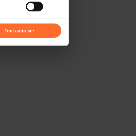
r l’icône flottante en bas à
Tout autoriser
amenés à traiter vos données
de protection des données