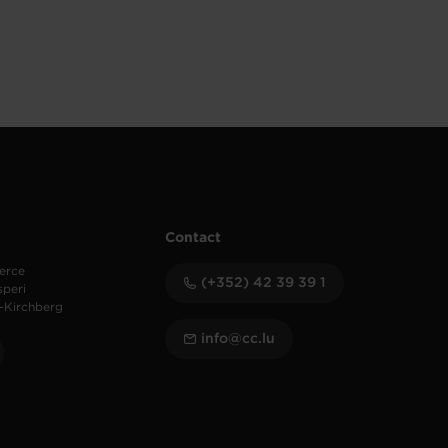
Contact
erce
(+352) 42 39 39 1
speri
-Kirchberg
info@cc.lu