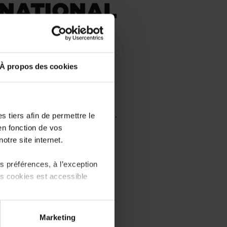
À propos des cookies
e found
here.
 tiers afin de permettre le
be available on this page soon.
en fonction de vos
otre site internet.
elow to mark your interest:
 préférences, à l’exception
ts cookies est accessible
 for 2026-2027 already now!
r interest
HERE
.
 partage sur les réseaux
Marketing
) peuvent être affectées en