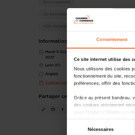
Environnement
Go International
HOS Partenaires
Consentement
Informations pratiques
Mardi 5 Oct 2027 > Vendredi 8 Oct
2027
Ce site internet utilise des 
Lyon (F)
Nous utilisons des cookies p
Anglais
fonctionnement du site, recon
préférences, offrir des foncti
2 pièces-jointes
Partager cet article
Grâce au présent bandeau, vo
des cookies strictement néce
sous l’onglet « Détails » ci-d
Sélection
Il est précisé que la navigati
Nécessaires
du
sociaux, sauvegarde des préfé