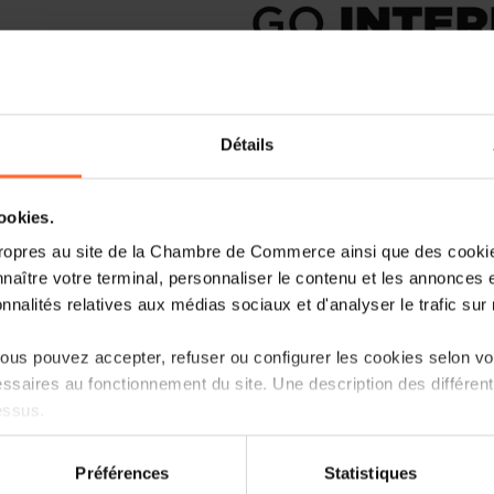
Détails
More information about Pollutec can b
cookies.
ropres au site de la Chambre de Commerce ainsi que des cookies
Details about the national pavilion will 
naître votre terminal, personnaliser le contenu et les annonces 
onnalités relatives aux médias sociaux et d'analyser le trafic sur n
Interested? Please click on the button b
us pouvez accepter, refuser ou configurer les cookies selon vos
I am interested
ssaires au fonctionnement du site. Une description des différen
essus.
Prepare your trade fair participation
Discover the
programme
and mark you
on sur le site et certaines fonctionnalités (ex : lecture de vidéos,
Préférences
Statistiques
rences de lecture vidéo, personnalisation de l’affichage du site
For more information: