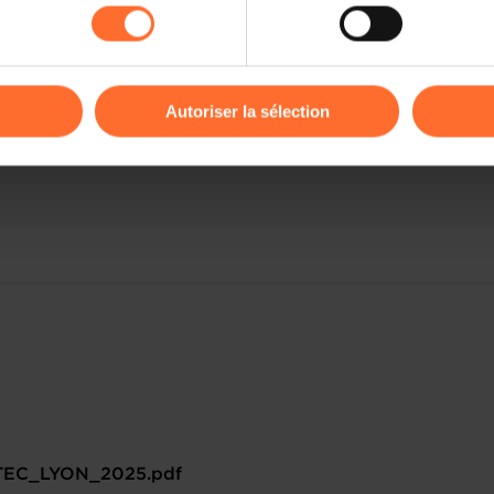
kies ou des cookies non nécessaires.
Nil Blanchy / Jeanne Houdinet
odifier ou retirer votre consentement à tout moment en cliquant su
International Affairs, Tradefairs
T. +352 42 39 39 360
Autoriser la sélection
tradefairs@cc.lu
ions sur la manière dont nous utilisons lescookies et sommes 
onsulter notre
Charte d’usage des cookies
et notre
Politique 
EC_LYON_2025.pdf