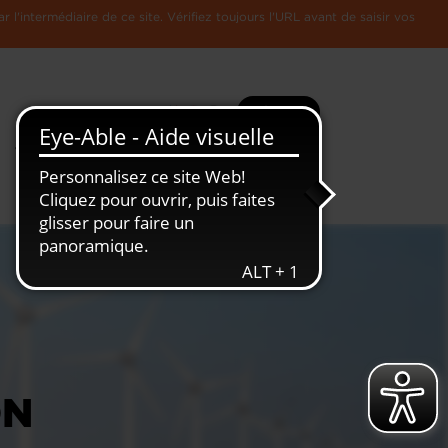
l'intermédiaire de ce site. Vérifiez toujours l'URL avant de saisir vos
Recherche
Plus
Toute
L'Economie
l'information
Luxembourgeoise
ON